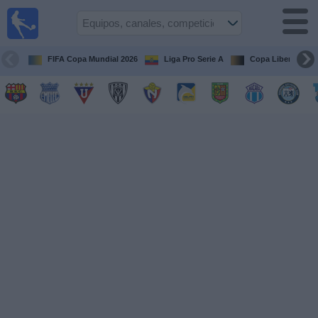
Fútbol
en vivo
Ecuador
FIFA Copa Mundial 2026
Liga Pro Serie A
Copa Libertadore
Guía de
Partidos
Televisados
Fútbol
hoy
Equipos
Competiciones
Canales
Otros
Deportes