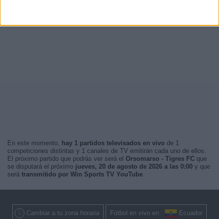
En este momento,
hay 1 partidos televisados en vivo
de 1
competiciones distintas y 1 canales de TV emitirán cada uno de ellos.
El próximo partido que podrás ver será el
Orsomarso - Tigres FC
que
se disputará el próximo
jueves, 20 de agosto de 2026 a las 0:00
y que
será
transmitido por Win Sports TV YouTube
.
Cambiar a tu zona horaria
Fútbol en vivo en
Ecuador