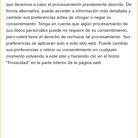
TELEVISIÓN EN ECUADOR
que llevemos a cabo el procesamiento previamente descrito. De
forma alternativa, puede acceder a información más detallada y
A fecha de hoy
7/8/2026
y desde que esta web recoge los datos
cambiar sus preferencias antes de otorgar o negar su
estadísticos de cuándo y dónde se transmiten los partidos de
Fútbol
del
consentimiento.
Tenga en cuenta que algún procesamiento de
equipo
Orsomarso
en
Ecuador
, que fue el
12/5/2024
, podemos dar los
sus datos personales puede no requerir de su consentimiento,
siguientes datos:
pero usted tiene el derecho de rechazar tal procesamiento. Sus
preferencias se aplicarán solo a este sitio web. Puede cambiar
30
sus preferencias o retirar su consentimiento en cualquier
momento volviendo a este sitio y haciendo clic en el botón
"Privacidad" en la parte inferior de la página web.
PARTIDOS TELEVISADOS
30 partidos en abierto
100%
0 partidos de pago
0%
ÚLTIMO PARTIDO EN ABIERTO
Orsomarso - Barranquilla
26/7/2026 Torneo BetPlay DIMAYOR por Win Sports TV YouTube
RANKING POR CANALES