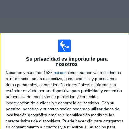
Noticias
Widget
Su privacidad es importante para
Fixture de
Orsomarso
en vivo
nosotros
Miércoles, 19/8/2026
Nosotros y nuestros 1538
socios
almacenamos y/o accedemos
a información en un dispositivo, como cookies, y procesamos
17:00
Torneo BetPlay DIMAYOR
datos personales, como identificadores únicos e información
estándar enviada por un dispositivo para publicidad y contenido
Orsomarso
personalizado, medición de publicidad y contenido,
Tigres FC
investigación de audiencia y desarrollo de servicios.
Con su
Win Sports TV YouTube
permiso, nosotros y nuestros socios podemos utilizar datos de
localización geográfica precisa e identificación mediante las
características de dispositivos. Puede hacer clic para otorgarnos
DATOS ESTADÍSTICOS DEL EQUIPO ORSOMARSO EN
su consentimiento a nosotros y a nuestros 1538 socios para