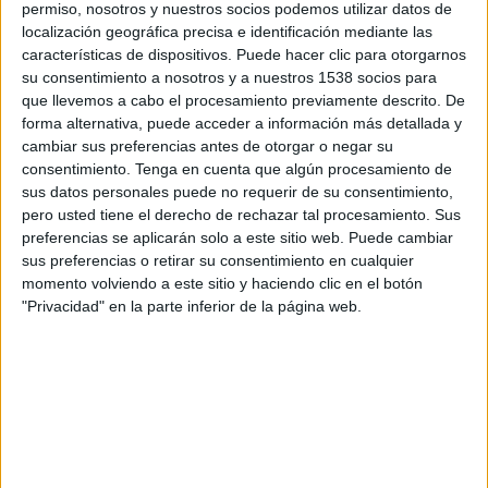
permiso, nosotros y nuestros socios podemos utilizar datos de
09:00
Premier League
localización geográfica precisa e identificación mediante las
características de dispositivos. Puede hacer clic para otorgarnos
Nottingham Forest
su consentimiento a nosotros y a nuestros 1538 socios para
Leeds Utd
que llevemos a cabo el procesamiento previamente descrito. De
Disney+ Premium
forma alternativa, puede acceder a información más detallada y
cambiar sus preferencias antes de otorgar o negar su
consentimiento.
Tenga en cuenta que algún procesamiento de
Sábado, 29/8/2026
sus datos personales puede no requerir de su consentimiento,
06:30
Premier League
pero usted tiene el derecho de rechazar tal procesamiento. Sus
preferencias se aplicarán solo a este sitio web. Puede cambiar
Liverpool
sus preferencias o retirar su consentimiento en cualquier
Nottingham Forest
momento volviendo a este sitio y haciendo clic en el botón
"Privacidad" en la parte inferior de la página web.
Disney+ Premium
Más días
DATOS ESTADÍSTICOS DEL EQUIPO NOTTINGHAM
FOREST EN TELEVISIÓN EN ECUADOR