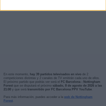
En este momento,
hay 39 partidos televisados en vivo
de 2
competiciones distintas y 2 canales de TV emitirán cada uno de ellos.
El próximo partido que podrás ver será el
FC Barcelona - Nottingham
Forest
que se disputará el próximo
sábado, 8 de agosto de 2026 a las
21:00
y que será
transmitido por FC Barcelona PPV YouTube
.
Para más información, puedes acceder a la
web de Nottingham
Forest
.