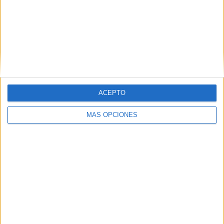
Fulham
11 (4,49%)
Manchester Utd.
11 (4,49%)
Aston Villa
10 (4,08%)
Ver ranking completo
RANKING POR COMPETICIONES
Premier League
152 (62,04%)
ACEPTO
Championship
45 (18,37%)
FA Cup
20 (8,16%)
MÁS OPCIONES
Europa League
16 (6,53%)
EFL Carabao Cup
9 (3,67%)
Ver ranking completo
Nº DE PARTIDOS POR DÍA DE LA SEMANA
LUNES
MARTES
MIÉRCOLES
JUEVES
VIERNES
14
22
21
17
18