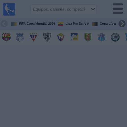
Fútbol
en vivo
Ecuador
FIFA Copa Mundial 2026
Liga Pro Serie A
Copa Libertadore
Guía de
Partidos
Televisados
Fútbol
hoy
Equipos
Competiciones
Canales
Otros
Deportes