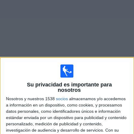
Noticias
Widget
Fixture de
Nottingham Forest
en vivo
Sábado, 8/8/2026
Su privacidad es importante para
14:00
Amistoso
nosotros
FC Barcelona
Nosotros y nuestros 1538
socios
almacenamos y/o accedemos
Nottingham Forest
a información en un dispositivo, como cookies, y procesamos
datos personales, como identificadores únicos e información
FC Barcelona PPV YouTube
estándar enviada por un dispositivo para publicidad y contenido
personalizado, medición de publicidad y contenido,
Sábado, 22/8/2026
investigación de audiencia y desarrollo de servicios.
Con su