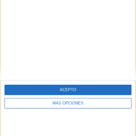
50%
TOTAL
MÁXIMO
TOTAL
4
25
40
COMPETICIONES
VS Toronto FC
RIVALES
RANKING POR EQUIPOS
Toronto FC
25 (7,35%)
New York RB
24 (7,06%)
Orlando City
23 (6,76%)
Columbus Crew
21 (6,18%)
New England Revolution
21 (6,18%)
ACEPTO
Ver ranking completo
MÁS OPCIONES
RANKING POR COMPETICIONES
MLS
315 (92,65%)
Leagues Cup
12 (3,53%)
CONCACAF Champions Cup
9 (2,65%)