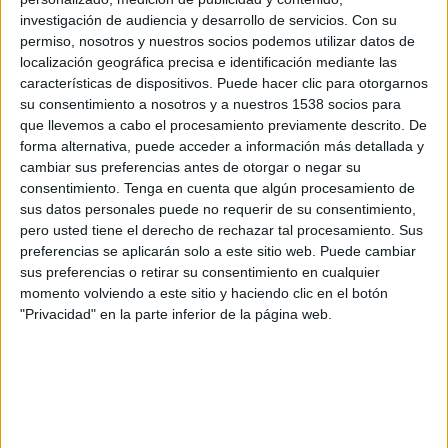
Apple TV
investigación de audiencia y desarrollo de servicios.
Con su
permiso, nosotros y nuestros socios podemos utilizar datos de
Jueves, 13/8/2026
localización geográfica precisa e identificación mediante las
características de dispositivos. Puede hacer clic para otorgarnos
18:30
Leagues Cup
su consentimiento a nosotros y a nuestros 1538 socios para
que llevemos a cabo el procesamiento previamente descrito. De
forma alternativa, puede acceder a información más detallada y
New York City
cambiar sus preferencias antes de otorgar o negar su
Necaxa
consentimiento.
Tenga en cuenta que algún procesamiento de
sus datos personales puede no requerir de su consentimiento,
Apple TV
pero usted tiene el derecho de rechazar tal procesamiento. Sus
preferencias se aplicarán solo a este sitio web. Puede cambiar
Domingo, 16/8/2026
sus preferencias o retirar su consentimiento en cualquier
momento volviendo a este sitio y haciendo clic en el botón
17:00
MLS
"Privacidad" en la parte inferior de la página web.
New York City
Philadelphia Union
Apple TV