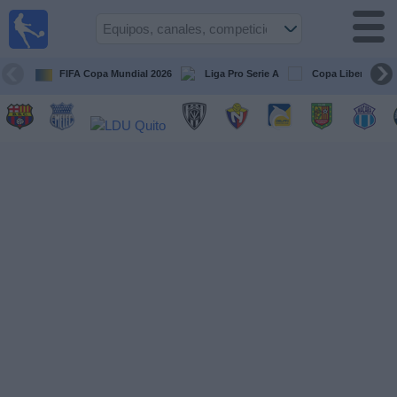
Fútbol
en vivo
Ecuador
FIFA Copa Mundial 2026
Liga Pro Serie A
Copa Libertadore
Guía de
Partidos
Televisados
Fútbol
hoy
Equipos
Competiciones
Canales
Otros
Deportes