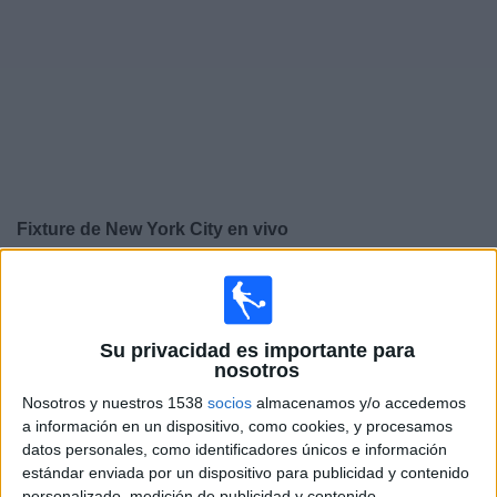
Noticias
Widget
Fixture de
New York City
en vivo
Mañana domingo, 9/8/2026
18:30
Leagues Cup
Su privacidad es importante para
nosotros
Cruz Azul
Nosotros y nuestros 1538
socios
almacenamos y/o accedemos
New York City
a información en un dispositivo, como cookies, y procesamos
datos personales, como identificadores únicos e información
estándar enviada por un dispositivo para publicidad y contenido
personalizado, medición de publicidad y contenido,