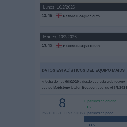
Lunes, 16/2/2026
Noticias
13:45
National League South
Widget
Martes, 10/2/2026
13:45
National League South
DATOS ESTADÍSTICOS DEL EQUIPO MAIDS
A fecha de hoy
6/8/2026
y desde que esta web recoge lo
equipo
Maidstone Utd
en
Ecuador
, que fue el
6/1/202
8
0 partidos en abierto
0%
PARTIDOS TELEVISADOS
8 partidos de pago
100%