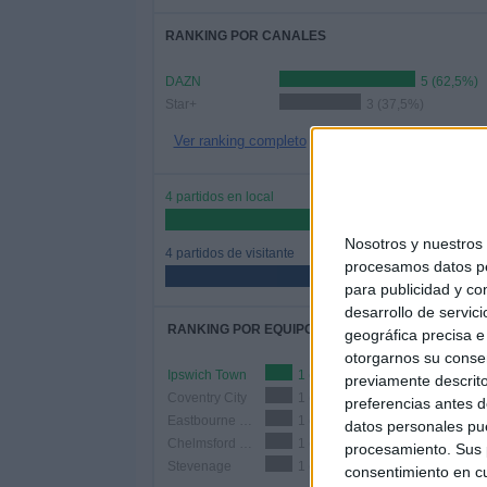
RANKING POR CANALES
DAZN
5 (62,5%)
Star+
3 (37,5%)
Ver ranking completo
4 partidos en local
50%
Nosotros y nuestro
4 partidos de visitante
procesamos datos per
50%
para publicidad y co
desarrollo de servici
RANKING POR EQUIPOS
geográfica precisa e 
otorgarnos su conse
Ipswich Town
1 (12,5%)
previamente descrito
Coventry City
1 (12,5%)
preferencias antes d
Eastbourne Borough
1 (12,5%)
datos personales pue
Chelmsford City
1 (12,5%)
procesamiento. Sus p
Stevenage
1 (12,5%)
consentimiento en cu