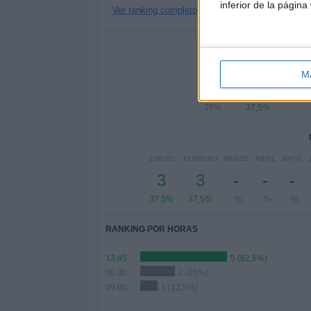
inferior de la página
Ver ranking completo
Nº DE 
LUNES
MARTES
MIÉR
M
2
3
25%
37,5%
-
ENERO
FEBRERO
MARZO
ABRIL
MAYO
3
3
-
-
-
37,5%
37,5%
- %
- %
- %
RANKING POR HORAS
13:45
5 (62,5%)
06:30
2 (25%)
09:00
1 (12,5%)