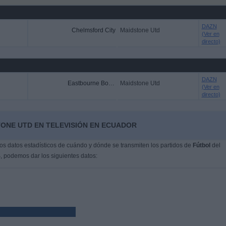
DAZN
Chelmsford City
Maidstone Utd
(Ver en
directo)
DAZN
Eastbourne Borough
Maidstone Utd
(Ver en
directo)
TONE UTD EN TELEVISIÓN EN ECUADOR
s datos estadísticos de cuándo y dónde se transmiten los partidos de
Fútbol
del
4
, podemos dar los siguientes datos: