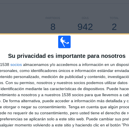
PARTIDOS
DÍAS
TOTAL
8
942
2
CONSECUTIVOS
SIN PARTIDO
CANALES TV
DE PAGO
GRATUÍTO
Su privacidad es importante para nosotros
TOTAL
MÁXIMO
TOTAL
2
1
8
s 1538
socios
almacenamos y/o accedemos a información en un disposit
sonales, como identificadores únicos e información estándar enviada 
COMPETICIONES
VS Ipswich
RIVALES
Town
ntenido personalizado, medición de publicidad y contenido, investigaci
os.
Con su permiso, nosotros y nuestros socios podemos utilizar datos 
RANKING POR COMPETICIONES
identificación mediante las características de dispositivos. Puede hacer
ntimiento a nosotros y a nuestros 1538 socios para que llevemos a ca
National League South
5 (62,5%)
. De forma alternativa, puede acceder a información más detallada y 
FA Cup
3 (37,5%)
e otorgar o negar su consentimiento.
Tenga en cuenta que algún proc
de no requerir de su consentimiento, pero usted tiene el derecho de r
Ver ranking completo
referencias se aplicarán solo a este sitio web. Puede cambiar sus pref
alquier momento volviendo a este sitio y haciendo clic en el botón "Pri