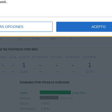
 web.
PARTIDOS POR DÍA DE LA SEMANA
COLES
JUEVES
VIERNES
SÁBADO
DOMINGO
ÁS OPCIONES
ACEPTO
-
-
1
2
-
 %
- %
12,5%
25%
- %
Nº DE PARTIDOS POR MES
JUNIO
JULIO
AGOSTO
SEPTIEMBRE
OCTUBRE
NOVIEMBRE
DICIEMBRE
-
-
1
-
-
-
1
- %
- %
12,5%
- %
- %
- %
12,5%
RANKING POR FRANJA HORARIA
Tarde
5 (62,5%)
Mañana
3 (37,5%)
Noche
0 (0%)
Madrugada
0 (0%)