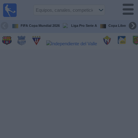
Fútbol
en vivo
Ecuador
FIFA Copa Mundial 2026
Liga Pro Serie A
Copa Libertadore
Guía de
Partidos
Televisados
Fútbol
hoy
Equipos
Competiciones
Canales
Otros
Deportes