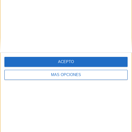
RANKING POR COMPETICIONES
Conference League
11 (68,75%)
Champions League
5 (31,25%)
Ver ranking completo
Nº DE PARTIDOS POR DÍA DE LA SEMANA
ACEPTO
LUNES
MARTES
MIÉRCOLES
JUEVES
VIERNES
-
5
-
11
-
MÁS OPCIONES
- %
31,25%
- %
68,75%
- %
SÁBADO
DOMINGO
-
-
- %
- %
Nº DE PARTIDOS POR MES