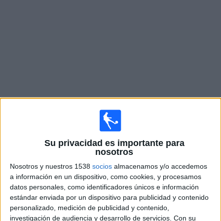
Noticias
Widget
Fixture de
Lincoln Red Imps
en vivo
×
Lincoln Red Imps:
En este momento no hay ningún
partido televisado. Puedes consultar el historial de
Su privacidad es importante para
partidos en TV emitidos anteriormente.
nosotros
Nosotros y nuestros 1538
socios
almacenamos y/o accedemos
a información en un dispositivo, como cookies, y procesamos
Martes, 21/7/2026
datos personales, como identificadores únicos e información
11:00
Champions League
estándar enviada por un dispositivo para publicidad y contenido
2ª Ronda Clasificación
personalizado, medición de publicidad y contenido,
investigación de audiencia y desarrollo de servicios.
Con su