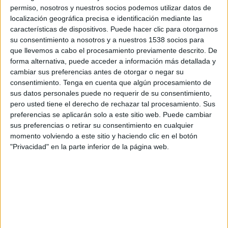
Mjällby AIF
permiso, nosotros y nuestros socios podemos utilizar datos de
localización geográfica precisa e identificación mediante las
Lincoln Red Imps
características de dispositivos. Puede hacer clic para otorgarnos
OneFootball PPV
su consentimiento a nosotros y a nuestros 1538 socios para
que llevemos a cabo el procesamiento previamente descrito. De
Martes, 14/7/2026
forma alternativa, puede acceder a información más detallada y
cambiar sus preferencias antes de otorgar o negar su
11:00
Champions League
consentimiento.
Tenga en cuenta que algún procesamiento de
1ª Ronda Clasificación
sus datos personales puede no requerir de su consentimiento,
pero usted tiene el derecho de rechazar tal procesamiento. Sus
Inter Club d'Escaldes
preferencias se aplicarán solo a este sitio web. Puede cambiar
Lincoln Red Imps
sus preferencias o retirar su consentimiento en cualquier
momento volviendo a este sitio y haciendo clic en el botón
OneFootball PPV
"Privacidad" en la parte inferior de la página web.
DATOS ESTADÍSTICOS DEL EQUIPO LINCOLN RED IMPS
EN TELEVISIÓN EN ECUADOR
A fecha de hoy
7/8/2026
y desde que esta web recoge los datos
estadísticos de cuándo y dónde se transmiten los partidos de
Fútbol
del
equipo
Lincoln Red Imps
en
Ecuador
, que fue el
30/9/2021
, podemos dar