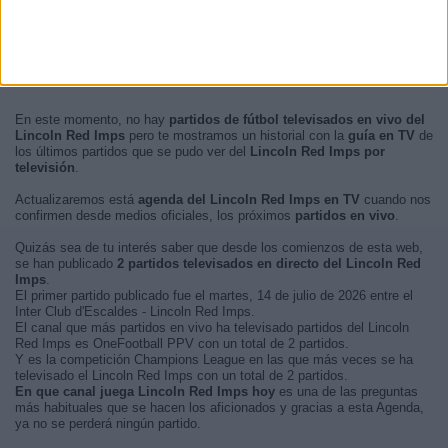
En este momento, no hay
partidos de fútbol televisados en vivo del
Lincoln Red Imps
pero te mostramos un historial con la
guía en TV
de
los últimos partidos que se pudo ver del
Lincoln Red Imps por
televisión
.
Actualizaremos está
agenda del Lincoln Red Imps en TV
cuando nos
confirmen desde medios oficiales, los próximos
partidos en vivo
.
Quizás sea de tu interés saber que desde los comienzos de esta web,
se han publicado
2 partidos televisados en directo del Lincoln Red
Imps
.
El primer partido publicado fue el martes, 14 de julio de 2026 entre el
Inter Club d'Escaldes - Lincoln Red Imps.
El canal que más partidos en vivo ha televisado partidos del Lincoln
Red Imps es OneFootball PPV con un total de 2 partidos.
Y es la competición Champions League en las que más veces se ha
televisado el Lincoln Red Imps con un total de 2 partidos.
En que canal juega Lincoln Red Imps hoy
es una de las preguntas
más habituales que se hacen los aficionados y gracias a esta Agenda,
ya no se perderá ningún partido.