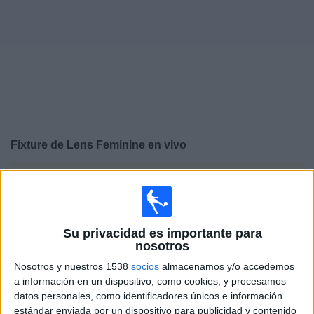
Noticias
Widget
Fixture de
Lens Feminine
en vivo
×
Lens Feminine:
En este momento no hay ningún
partido televisado. Puedes consultar el historial de
partidos en TV emitidos anteriormente.
Su privacidad es importante para
nosotros
Sábado, 25/4/2026
Nosotros y nuestros 1538
socios
almacenamos y/o accedemos
14:00
D1 Féminine
a información en un dispositivo, como cookies, y procesamos
datos personales, como identificadores únicos e información
Lens Feminine
estándar enviada por un dispositivo para publicidad y contenido