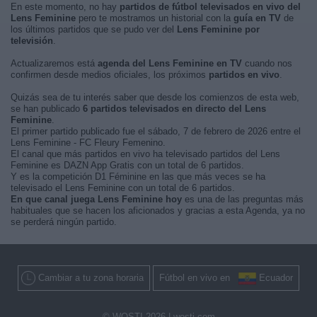
En este momento, no hay
partidos de fútbol televisados en vivo del
Lens Feminine
pero te mostramos un historial con la
guía en TV
de
los últimos partidos que se pudo ver del
Lens Feminine por
televisión
.
Actualizaremos está
agenda del Lens Feminine en TV
cuando nos
confirmen desde medios oficiales, los próximos
partidos en vivo
.
Quizás sea de tu interés saber que desde los comienzos de esta web,
se han publicado
6 partidos televisados en directo del Lens
Feminine
.
El primer partido publicado fue el sábado, 7 de febrero de 2026 entre el
Lens Feminine - FC Fleury Femenino.
El canal que más partidos en vivo ha televisado partidos del Lens
Feminine es DAZN App Gratis con un total de 6 partidos.
Y es la competición D1 Féminine en las que más veces se ha
televisado el Lens Feminine con un total de 6 partidos.
En que canal juega Lens Feminine hoy
es una de las preguntas más
habituales que se hacen los aficionados y gracias a esta Agenda, ya no
se perderá ningún partido.
Cambiar a tu zona horaria
Fútbol en vivo en
Ecuador
© WOSTI 2026 |
wosti.com