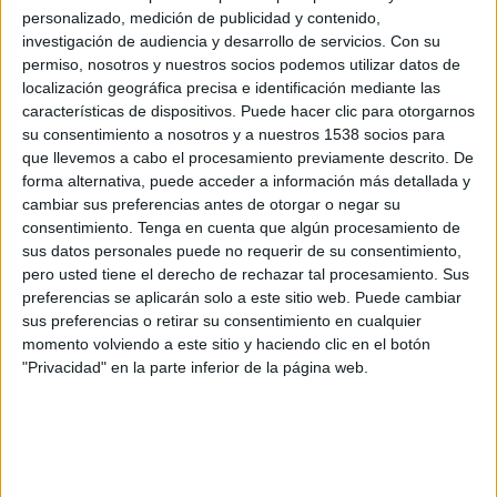
O. Marseille Femenino
personalizado, medición de publicidad y contenido,
FIFA+
DAZN App Gratis (Ver gratis)
investigación de audiencia y desarrollo de servicios.
Con su
Arkema Première Ligue YouTube
permiso, nosotros y nuestros socios podemos utilizar datos de
localización geográfica precisa e identificación mediante las
características de dispositivos. Puede hacer clic para otorgarnos
Miércoles, 22/4/2026
su consentimiento a nosotros y a nuestros 1538 socios para
11:45
D1 Féminine
que llevemos a cabo el procesamiento previamente descrito. De
forma alternativa, puede acceder a información más detallada y
Le Havre AC Femenino
cambiar sus preferencias antes de otorgar o negar su
consentimiento.
Tenga en cuenta que algún procesamiento de
Lens Feminine
sus datos personales puede no requerir de su consentimiento,
FIFA+
DAZN App Gratis (Ver gratis)
pero usted tiene el derecho de rechazar tal procesamiento. Sus
preferencias se aplicarán solo a este sitio web. Puede cambiar
Sábado, 28/3/2026
sus preferencias o retirar su consentimiento en cualquier
momento volviendo a este sitio y haciendo clic en el botón
10:00
D1 Féminine
"Privacidad" en la parte inferior de la página web.
Saint Etienne Feminine
Lens Feminine
DAZN App Gratis (Ver gratis)
FIFA+