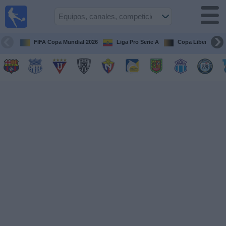
Fútbol
en vivo
Ecuador
FIFA Copa Mundial 2026
Liga Pro Serie A
Copa Libertadore
Guía de
Partidos
Televisados
Fútbol
hoy
Equipos
Competiciones
Canales
Otros
Deportes