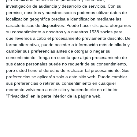
Santiago Wanderers Academy
investigación de audiencia y desarrollo de servicios.
Con su
Pluto TV
DSPORTS+ Plus (613/1613)
permiso, nosotros y nuestros socios podemos utilizar datos de
localización geográfica precisa e identificación mediante las
características de dispositivos. Puede hacer clic para otorgarnos
Jueves, 12/3/2026
su consentimiento a nosotros y a nuestros 1538 socios para
16:00
Copa Libertadores Sub-20
que llevemos a cabo el procesamiento previamente descrito. De
forma alternativa, puede acceder a información más detallada y
Nacional Academy
cambiar sus preferencias antes de otorgar o negar su
LDU Quito Academy
consentimiento.
Tenga en cuenta que algún procesamiento de
sus datos personales puede no requerir de su consentimiento,
DSPORTS+ Plus (613/1613)
Pluto TV
pero usted tiene el derecho de rechazar tal procesamiento. Sus
preferencias se aplicarán solo a este sitio web. Puede cambiar
Lunes, 9/3/2026
sus preferencias o retirar su consentimiento en cualquier
16:00
Copa Libertadores Sub-20
momento volviendo a este sitio y haciendo clic en el botón
"Privacidad" en la parte inferior de la página web.
Belgrano Academy
LDU Quito Academy
DSPORTS+ Plus (613/1613)
Pluto TV
DATOS ESTADÍSTICOS DEL EQUIPO LDU QUITO ACADEMY