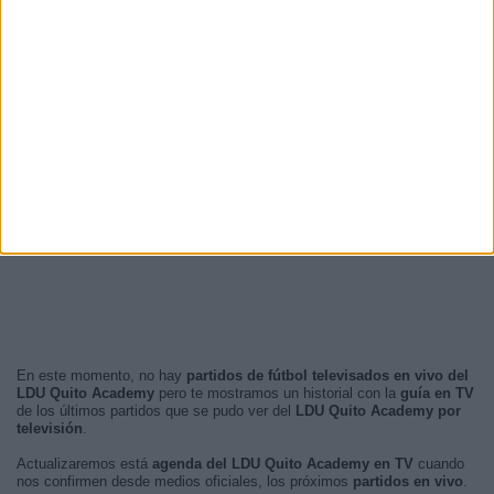
En este momento, no hay
partidos de fútbol televisados en vivo del
LDU Quito Academy
pero te mostramos un historial con la
guía en TV
de los últimos partidos que se pudo ver del
LDU Quito Academy por
televisión
.
Actualizaremos está
agenda del LDU Quito Academy en TV
cuando
nos confirmen desde medios oficiales, los próximos
partidos en vivo
.