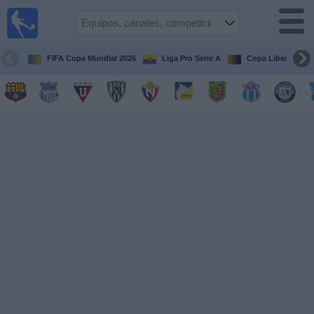
Fútbol
en vivo
Ecuador
FIFA Copa Mundial 2026
Liga Pro Serie A
Copa Libertadore
Guía de
Partidos
Televisados
Fútbol
hoy
Equipos
Competiciones
Canales
Otros
Deportes