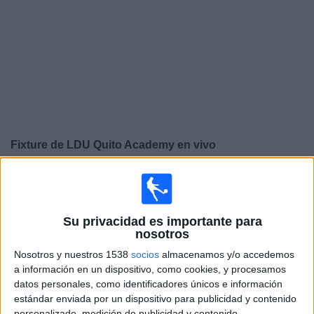
Noticias
Widget
Fixture de
LDU Quito Academy
en vivo
×
LDU Quito Academy:
En este momento no hay ningún
partido televisado. Puedes consultar el historial de
partidos en TV emitidos anteriormente.
Su privacidad es importante para
nosotros
Domingo, 15/3/2026
Nosotros y nuestros 1538
socios
almacenamos y/o accedemos
a información en un dispositivo, como cookies, y procesamos
16:00
Copa Libertadores Sub-20
datos personales, como identificadores únicos e información
estándar enviada por un dispositivo para publicidad y contenido
LDU Quito Academy
personalizado, medición de publicidad y contenido,