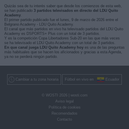
Quizás sea de tu interés saber que desde los comienzos de esta web,
se han publicado
3 partidos televisados en directo del LDU Quito
Academy
.
El primer partido publicado fue el lunes, 9 de marzo de 2026 entre el
Belgrano Academy - LDU Quito Academy.
El canal que más partidos en vivo ha televisado partidos del LDU Quito
Academy es DSPORTS+ Plus con un total de 3 partidos.
Y es la competición Copa Libertadores Sub-20 en las que más veces
se ha televisado el LDU Quito Academy con un total de 3 partidos.
En que canal juega LDU Quito Academy hoy
es una de las preguntas
más habituales que se hacen los aficionados y gracias a esta Agenda,
ya no se perderá ningún partido.
Cambiar a tu zona horaria
Fútbol en vivo en
Ecuador
© WOSTI 2026 |
wosti.com
Aviso legal
Política de cookies
Recomendados
Contacto