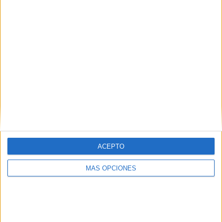
1
1
6
COMPETICIONES
VS Millonarios
RIVALES
Academy
RANKING POR EQUIPOS
Millonarios Academy
1 (16,67%)
Belgrano Academy
1 (16,67%)
Nacional Academy
1 (16,67%)
Internacional Academy
1 (16,67%)
Peñarol Academy
1 (16,67%)
Ver ranking completo
ACEPTO
RANKING POR COMPETICIONES
MÁS OPCIONES
Copa Libertadores Sub-20
6 (100%)
Ver ranking completo