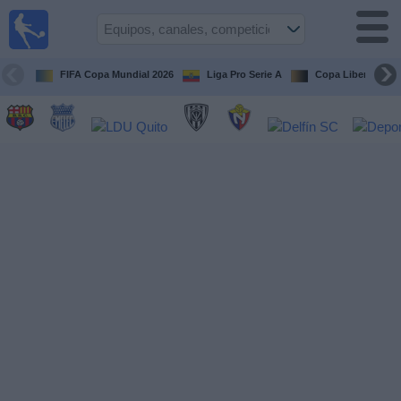
Fútbol
en vivo
Ecuador
FIFA Copa Mundial 2026
Liga Pro Serie A
Copa Libertadore
Guía de
Partidos
Televisados
Fútbol
hoy
Equipos
Competiciones
Canales
Otros
Deportes