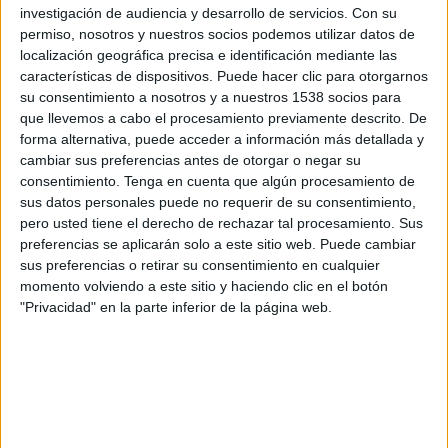
Galatasaray
investigación de audiencia y desarrollo de servicios.
Con su
permiso, nosotros y nuestros socios podemos utilizar datos de
Disney+ Premium
localización geográfica precisa e identificación mediante las
características de dispositivos. Puede hacer clic para otorgarnos
Viernes, 24/4/2026
su consentimiento a nosotros y a nuestros 1538 socios para
12:00
que llevemos a cabo el procesamiento previamente descrito. De
Superliga Turca
forma alternativa, puede acceder a información más detallada y
Istanbul Basaksehir
cambiar sus preferencias antes de otorgar o negar su
consentimiento.
Tenga en cuenta que algún procesamiento de
Kasimpasa
sus datos personales puede no requerir de su consentimiento,
Disney+ Premium
ESPN 7
pero usted tiene el derecho de rechazar tal procesamiento. Sus
preferencias se aplicarán solo a este sitio web. Puede cambiar
Jueves, 19/3/2026
sus preferencias o retirar su consentimiento en cualquier
momento volviendo a este sitio y haciendo clic en el botón
11:00
Superliga Turca
"Privacidad" en la parte inferior de la página web.
Besiktas
Kasimpasa
Disney+ Premium
ESPN 6
Más días