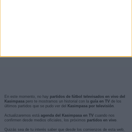
En este momento, no hay
partidos de fútbol televisados en vivo del
Kasimpasa
pero te mostramos un historial con la
guía en TV
de los
últimos partidos que se pudo ver del
Kasimpasa por televisión
.
Actualizaremos está
agenda del Kasimpasa en TV
cuando nos
confirmen desde medios oficiales, los próximos
partidos en vivo
.
Quizás sea de tu interés saber que desde los comienzos de esta web,