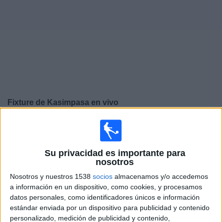
Noticias
Widget
Fixture de
Kasimpasa
en vivo
×
Kasimpasa:
En este momento no hay ningún partido
televisado. Puedes consultar el historial de partidos en
TV emitidos anteriormente.
Su privacidad es importante para
nosotros
Nosotros y nuestros 1538
socios
almacenamos y/o accedemos
Domingo, 17/5/2026
a información en un dispositivo, como cookies, y procesamos
12:00
Superliga Turca
datos personales, como identificadores únicos e información
estándar enviada por un dispositivo para publicidad y contenido
Kasimpasa
personalizado, medición de publicidad y contenido,