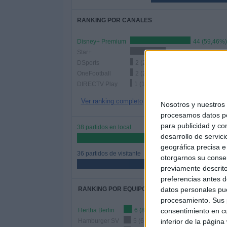
RANKING POR CANALES
Disney+ Premium
44 (59,46%)
Star+
26 (35,14%)
DSports
2 (2,7%)
OneFootball
2 (2,7%)
DIRECTV Play
1 (1,35%)
Ver ranking completo
Nosotros y nuestro
procesamos datos per
para publicidad y co
38 partidos en local
desarrollo de servici
51,35%
geográfica precisa e 
36 partidos de visitante
otorgarnos su conse
48,65%
previamente descrito
preferencias antes d
datos personales pue
RANKING POR EQUIPOS
procesamiento. Sus p
consentimiento en cu
Hertha Berlin
6 (8,11%)
inferior de la página
Hamburger SV
5 (6,76%)