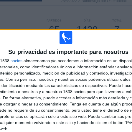
28/8/2022 2. Bundesliga por OneFootball
PARTIDOS
DÍAS
TOTAL
65
1439
7
CONSECUTIVOS
SIN PARTIDO
CANALES TV
DE PAGO
GRATUÍTO
Su privacidad es importante para nosotros
s 1538
socios
almacenamos y/o accedemos a información en un disposit
sonales, como identificadores únicos e información estándar enviada 
ntenido personalizado, medición de publicidad y contenido, investigaci
TOTAL
MÁXIMO
TOTAL
os.
Con su permiso, nosotros y nuestros socios podemos utilizar datos 
3
6
30
identificación mediante las características de dispositivos. Puede hacer
ntimiento a nosotros y a nuestros 1538 socios para que llevemos a ca
COMPETICIONES
VS Hertha
RIVALES
. De forma alternativa, puede acceder a información más detallada y 
Berlin
e otorgar o negar su consentimiento.
Tenga en cuenta que algún proc
de no requerir de su consentimiento, pero usted tiene el derecho de r
RANKING POR COMPETICIONES
referencias se aplicarán solo a este sitio web. Puede cambiar sus pref
alquier momento volviendo a este sitio y haciendo clic en el botón "Pri
2. Bundesliga
61 (82,43%)
 web.
Copa de Alemania
12 (16,22%)