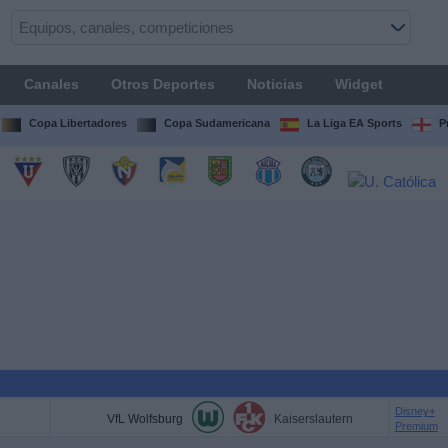
Canales
Otros Deportes
Noticias
Widget
Copa Libertadores
Copa Sudamericana
La Liga EA Sports
P
Disney+
VfL Wolfsburg
Kaiserslautern
Premium