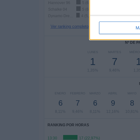
Hannover 96
5 (6,76%)
Schalke 04
5 (6,76%)
Dynamo Dresden
4 (5,41%)
Ver ranking completo
M
Nº DE 
LUNES
MARTES
MIÉRC
1
7
1,35%
9,46%
1,3
ENERO
FEBRERO
MARZO
ABRIL
MAYO
6
7
6
9
8
8,11%
9,46%
8,11%
12,16%
10,81%
RANKING POR HORAS
13:30
17 (22,97%)