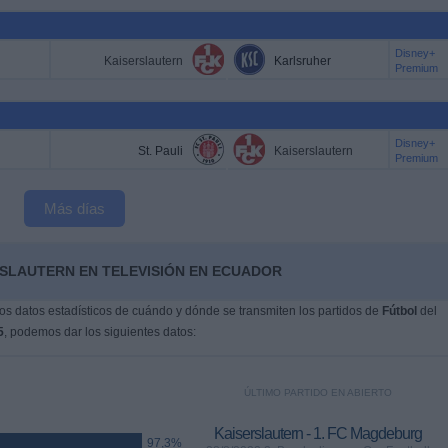
Disney+
Kaiserslautern
Karlsruher
Premium
Disney+
St. Pauli
Kaiserslautern
Premium
Más días
RSLAUTERN EN TELEVISIÓN EN ECUADOR
s datos estadísticos de cuándo y dónde se transmiten los partidos de
Fútbol
del
5
, podemos dar los siguientes datos:
ÚLTIMO PARTIDO EN ABIERTO
Kaiserslautern - 1. FC Magdeburg
97,3%