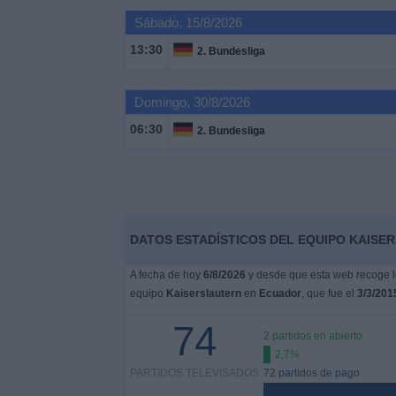
Sábado, 15/8/2026
Noticias
13:30
2. Bundesliga
Widget
Domingo, 30/8/2026
06:30
2. Bundesliga
DATOS ESTADÍSTICOS DEL EQUIPO KAISE
A fecha de hoy
6/8/2026
y desde que esta web recoge lo
equipo
Kaiserslautern
en
Ecuador
, que fue el
3/3/201
74
2 partidos en abierto
2,7%
PARTIDOS TELEVISADOS
72 partidos de pago