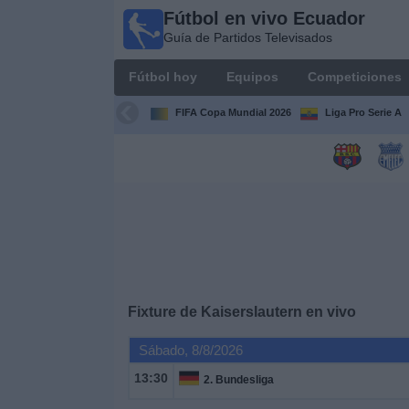
Fútbol en vivo Ecuador
Fútbol
Guía de Partidos Televisados
en vivo
Ecuador
Fútbol hoy
Equipos
Competiciones
Guía de
Partidos
FIFA Copa Mundial 2026
Liga Pro Serie A
Televisados
Fútbol
hoy
Equipos
Competiciones
Fixture de
Kaiserslautern
en vivo
Canales
Sábado, 8/8/2026
13:30
2. Bundesliga
Otros
Deportes