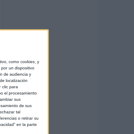
ivo, como cookies, y
por un dispositivo
ón de audiencia y
de localización
 clic para
bo el procesamiento
cambiar sus
esamiento de sus
echazar tal
erencias o retirar su
vacidad" en la parte