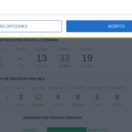
Amistoso
1 (1,35%)
Ver ranking completo
ÁS OPCIONES
ACEPTO
PARTIDOS POR DÍA DE LA SEMANA
OLES
JUEVES
VIERNES
SÁBADO
DOMINGO
1
-
13
33
19
5%
- %
17,57%
44,59%
25,68%
Nº DE PARTIDOS POR MES
JUNIO
JULIO
AGOSTO
SEPTIEMBRE
OCTUBRE
NOVIEMBRE
DICIEMBRE
-
3
12
4
8
5
6
- %
4,05%
16,22%
5,41%
10,81%
6,76%
8,11%
RANKING POR FRANJA HORARIA
Mañana
50 (67,57%)