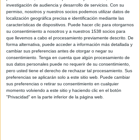
Majd FC
investigación de audiencia y desarrollo de servicios.
Con su
FIFA+
permiso, nosotros y nuestros socios podemos utilizar datos de
localización geográfica precisa e identificación mediante las
características de dispositivos. Puede hacer clic para otorgarnos
Viernes, 15/5/2026
su consentimiento a nosotros y a nuestros 1538 socios para
09:05
UAE Division 1
que llevemos a cabo el procesamiento previamente descrito. De
forma alternativa, puede acceder a información más detallada y
Dubai City FC
cambiar sus preferencias antes de otorgar o negar su
Fujairah FC
consentimiento.
Tenga en cuenta que algún procesamiento de
sus datos personales puede no requerir de su consentimiento,
FIFA+
pero usted tiene el derecho de rechazar tal procesamiento. Sus
preferencias se aplicarán solo a este sitio web. Puede cambiar
Domingo, 10/5/2026
sus preferencias o retirar su consentimiento en cualquier
momento volviendo a este sitio y haciendo clic en el botón
09:05
UAE Division 1
"Privacidad" en la parte inferior de la página web.
Fujairah FC
Al Dhaid
FIFA+
Más días