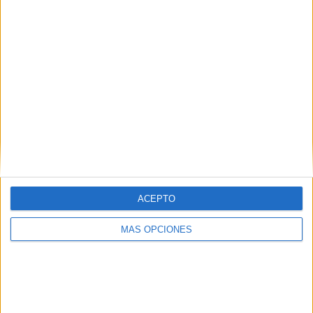
COMPETICIONES
VS Hatta Club
RIVALES
RANKING POR EQUIPOS
Hatta Club
2 (7,41%)
Emirates Club
2 (7,41%)
Gulf United
2 (7,41%)
Al Arabi UAE
2 (7,41%)
Al Ittifaq FC
2 (7,41%)
Ver ranking completo
RANKING POR COMPETICIONES
ACEPTO
UAE Division 1
27 (100%)
MÁS OPCIONES
Ver ranking completo
Nº DE PARTIDOS POR DÍA DE LA SEMANA
LUNES
MARTES
MIÉRCOLES
JUEVES
VIERNES