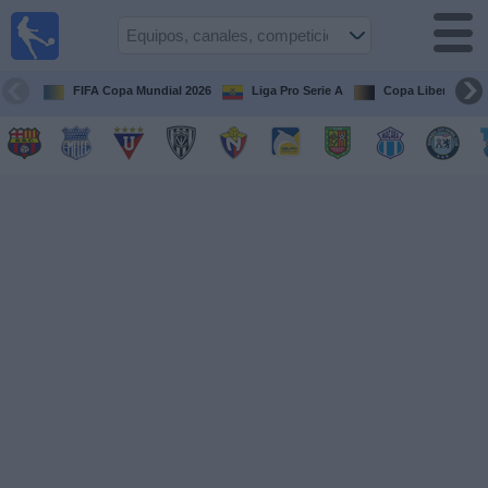
Fútbol
en vivo
Ecuador
FIFA Copa Mundial 2026
Liga Pro Serie A
Copa Libertadore
Guía de
Partidos
Televisados
Fútbol
hoy
Equipos
Competiciones
Canales
Otros
Deportes