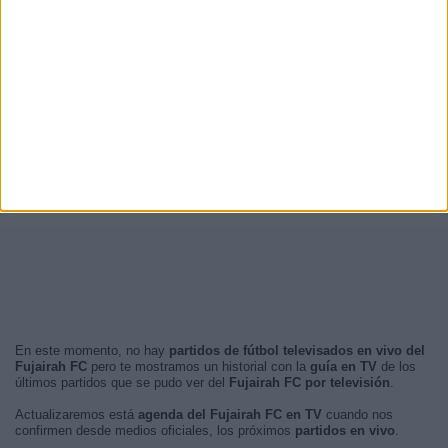
En este momento, no hay
partidos de fútbol televisados en vivo del
Fujairah FC
pero te mostramos un historial con la
guía en TV
de los
últimos partidos que se pudo ver del
Fujairah FC por televisión
.
Actualizaremos está
agenda del Fujairah FC en TV
cuando nos
confirmen desde medios oficiales, los próximos
partidos en vivo
.