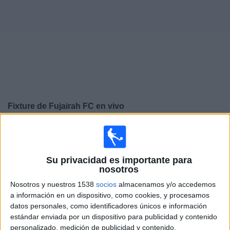
Noticias
Widget
Fixture de
Fujairah FC
en vivo
×
Fujairah FC:
En este momento no hay ningún partido
televisado. Puedes consultar el historial de partidos en
TV emitidos anteriormente.
Su privacidad es importante para
nosotros
Viernes, 22/5/2026
Nosotros y nuestros 1538
socios
almacenamos y/o accedemos
a información en un dispositivo, como cookies, y procesamos
09:10
UAE Division 1
datos personales, como identificadores únicos e información
estándar enviada por un dispositivo para publicidad y contenido
Fujairah FC
personalizado, medición de publicidad y contenido,