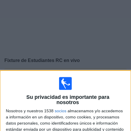
Noticias
Widget
Fixture de
Estudiantes RC
en vivo
×
Estudiantes RC:
En este momento no hay ningún
partido televisado. Puedes consultar el historial de
partidos en TV emitidos anteriormente.
Su privacidad es importante para
nosotros
Viernes, 7/8/2026
Nosotros y nuestros 1538
socios
almacenamos y/o accedemos
19:45
Primera División Argentina
a información en un dispositivo, como cookies, y procesamos
Torneo Clausura
datos personales, como identificadores únicos e información
estándar enviada por un dispositivo para publicidad y contenido