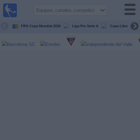
Fútbol
en vivo
Ecuador
FIFA Copa Mundial 2026
Liga Pro Serie A
Copa Libertadore
Guía de
Partidos
Televisados
Fútbol
hoy
Equipos
Competiciones
Canales
Otros
Deportes