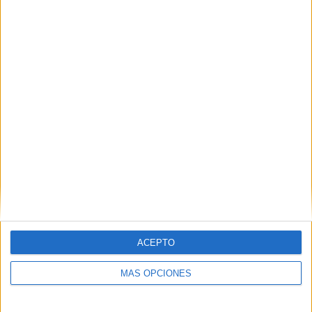
3
3
39
COMPETICIONES
VS Almirante
RIVALES
Brown
RANKING POR EQUIPOS
Almirante Brown
3 (5,88%)
Nueva Chicago
2 (3,92%)
San Martín Tucumán
2 (3,92%)
Atlético Tucumán
2 (3,92%)
Banfield
2 (3,92%)
Ver ranking completo
RANKING POR COMPETICIONES
ACEPTO
Primera Nacional Argentina
23 (45,1%)
Primera División Argentina
19 (37,25%)
MÁS OPCIONES
Copa Argentina
9 (17,65%)
Ver ranking completo