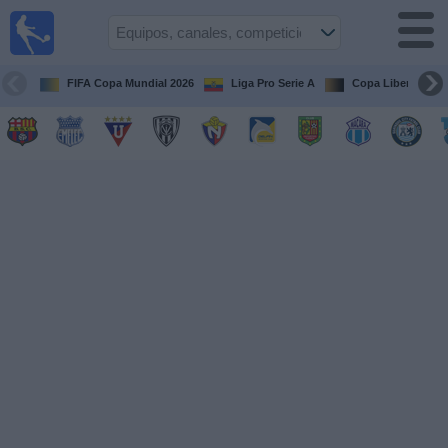
Fútbol
en vivo
Ecuador
FIFA Copa Mundial 2026
Liga Pro Serie A
Copa Libertadore
Guía de
Partidos
Televisados
Fútbol
hoy
Equipos
Competiciones
Canales
Otros
Deportes