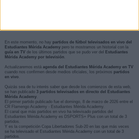
En este momento, no hay
partidos de fútbol televisados en vivo del
Estudiantes Mérida Academy
pero te mostramos un historial con la
guía en TV
de los últimos partidos que se pudo ver del
Estudiantes
Mérida Academy por televisión
.
Actualizaremos está
agenda del Estudiantes Mérida Academy en TV
cuando nos confirmen desde medios oficiales, los próximos
partidos
en vivo
.
Quizás sea de tu interés saber que desde los comienzos de esta web,
se han publicado
3 partidos televisados en directo del Estudiantes
Mérida Academy
.
El primer partido publicado fue el domingo, 8 de marzo de 2026 entre el
CR Flamengo Academy - Estudiantes Mérida Academy.
El canal que más partidos en vivo ha televisado partidos del
Estudiantes Mérida Academy es DSPORTS+ Plus con un total de 3
partidos.
Y es la competición Copa Libertadores Sub-20 en las que más veces
se ha televisado el Estudiantes Mérida Academy con un total de 3
partidos.