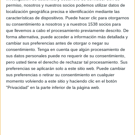
Bolívar Academy
permiso, nosotros y nuestros socios podemos utilizar datos de
DSPORTS+ Plus (613/1613)
Pluto TV
localización geográfica precisa e identificación mediante las
características de dispositivos. Puede hacer clic para otorgarnos
su consentimiento a nosotros y a nuestros 1538 socios para
Martes, 10/3/2026
que llevemos a cabo el procesamiento previamente descrito. De
18:00
Copa Libertadores Sub-20
forma alternativa, puede acceder a información más detallada y
cambiar sus preferencias antes de otorgar o negar su
Medellín Academy
consentimiento.
Tenga en cuenta que algún procesamiento de
Estudiantes Mérida Academy
sus datos personales puede no requerir de su consentimiento,
pero usted tiene el derecho de rechazar tal procesamiento. Sus
DSPORTS+ Plus (613/1613)
Pluto TV
preferencias se aplicarán solo a este sitio web. Puede cambiar
sus preferencias o retirar su consentimiento en cualquier
Sábado, 7/3/2026
momento volviendo a este sitio y haciendo clic en el botón
"Privacidad" en la parte inferior de la página web.
18:00
Copa Libertadores Sub-20
CR Flamengo Academy
Estudiantes Mérida Academy
DSPORTS+ Plus (613/1613)
Pluto TV
DATOS ESTADÍSTICOS DEL EQUIPO ESTUDIANTES MÉRIDA