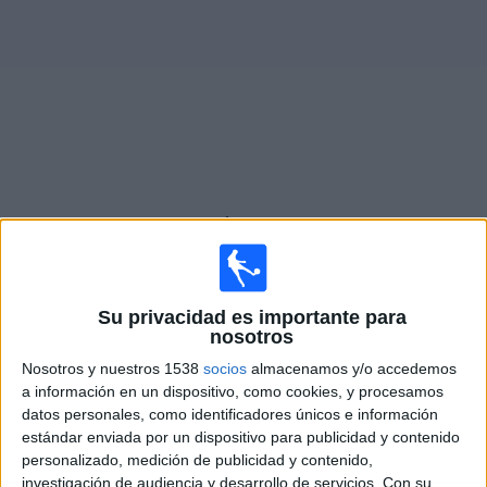
Noticias
Widget
Fixture de
Estudiantes Mérida Academy
en vivo
×
Estudiantes Mérida Academy:
En este momento no
hay ningún partido televisado. Puedes consultar el
Su privacidad es importante para
historial de partidos en TV emitidos anteriormente.
nosotros
Nosotros y nuestros 1538
socios
almacenamos y/o accedemos
Viernes, 13/3/2026
a información en un dispositivo, como cookies, y procesamos
datos personales, como identificadores únicos e información
16:00
Copa Libertadores Sub-20
estándar enviada por un dispositivo para publicidad y contenido
personalizado, medición de publicidad y contenido,
Estudiantes Mérida Academy
investigación de audiencia y desarrollo de servicios.
Con su