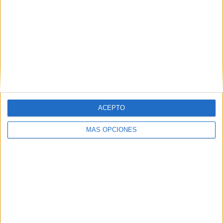
Medellín Academy
1 (33,33%)
Bolívar Academy
1 (33,33%)
Ver ranking completo
RANKING POR COMPETICIONES
Copa Libertadores Sub-20
3 (100%)
Ver ranking completo
ACEPTO
Nº DE PARTIDOS POR DÍA DE LA SEMANA
MÁS OPCIONES
LUNES
MARTES
MIÉRCOLES
JUEVES
VIERNES
-
1
-
-
1
- %
33,33%
- %
- %
33,33%
SÁBADO
DOMINGO
1
-
33,33%
- %