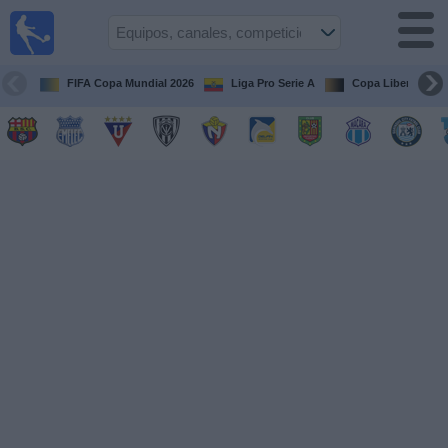
Fútbol
en vivo
Ecuador
FIFA Copa Mundial 2026
Liga Pro Serie A
Copa Libertadore
Guía de
Partidos
Televisados
Fútbol
hoy
Equipos
Competiciones
Canales
Otros
Deportes