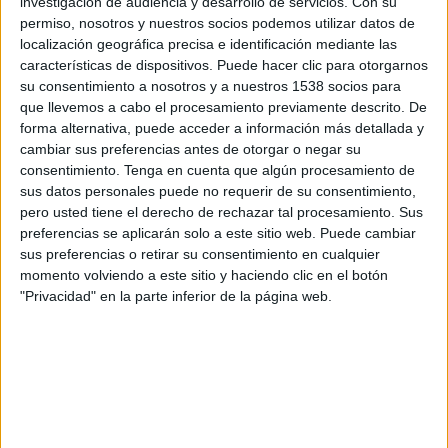
investigación de audiencia y desarrollo de servicios.
Con su
permiso, nosotros y nuestros socios podemos utilizar datos de
11:00
UEFA Nations League
localización geográfica precisa e identificación mediante las
Fase de grupos
características de dispositivos. Puede hacer clic para otorgarnos
su consentimiento a nosotros y a nuestros 1538 socios para
Dinamarca
que llevemos a cabo el procesamiento previamente descrito. De
Gales
forma alternativa, puede acceder a información más detallada y
cambiar sus preferencias antes de otorgar o negar su
Canal por confirmar
consentimiento.
Tenga en cuenta que algún procesamiento de
sus datos personales puede no requerir de su consentimiento,
Jueves, 1/10/2026
pero usted tiene el derecho de rechazar tal procesamiento. Sus
13:45
UEFA Nations League
preferencias se aplicarán solo a este sitio web. Puede cambiar
Fase de grupos
sus preferencias o retirar su consentimiento en cualquier
momento volviendo a este sitio y haciendo clic en el botón
Dinamarca
"Privacidad" en la parte inferior de la página web.
Portugal
Canal por confirmar
Más días