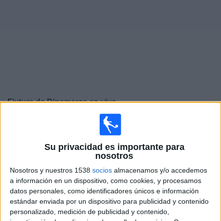
Noticias
Widget
Fixture de
Dinamarca
en vivo
Jueves, 24/9/2026
13:45
UEFA Nations League
Su privacidad es importante para
Fase de grupos
nosotros
Noruega
Nosotros y nuestros 1538
socios
almacenamos y/o accedemos
a información en un dispositivo, como cookies, y procesamos
Dinamarca
datos personales, como identificadores únicos e información
Canal por confirmar
estándar enviada por un dispositivo para publicidad y contenido
personalizado, medición de publicidad y contenido,
Domingo, 27/9/2026