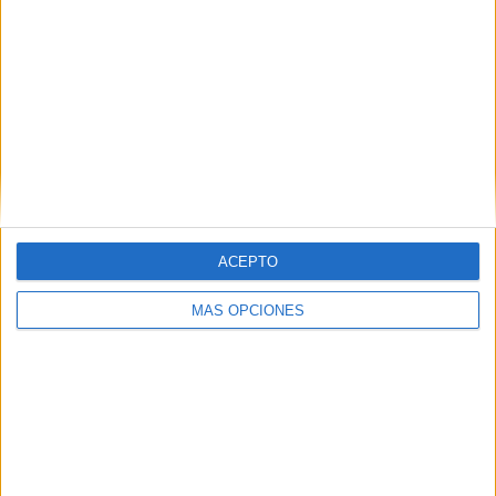
18
13
49
COMPETICIONES
VS Francia
RIVALES
RANKING POR EQUIPOS
Francia
13 (9,29%)
Alemania
13 (9,29%)
España
7 (5%)
Serbia
7 (5%)
Escocia
6 (4,29%)
ACEPTO
Ver ranking completo
MÁS OPCIONES
RANKING POR COMPETICIONES
FIFA Copa Mundial 2026
22 (15,71%)
Eurocopa 2028
21 (15%)
Europeo Sub-21
18 (12,86%)
UEFA Nations League
17 (12,14%)
Amistoso
16 (11,43%)
Ver ranking completo