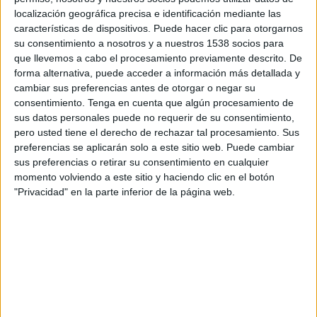
15:00
Primera B Argentina
localización geográfica precisa e identificación mediante las
características de dispositivos. Puede hacer clic para otorgarnos
Sportivo Italiano
su consentimiento a nosotros y a nuestros 1538 socios para
Dock Sud
que llevemos a cabo el procesamiento previamente descrito. De
forma alternativa, puede acceder a información más detallada y
LPF Play
cambiar sus preferencias antes de otorgar o negar su
consentimiento.
Tenga en cuenta que algún procesamiento de
Sábado, 22/8/2026
sus datos personales puede no requerir de su consentimiento,
pero usted tiene el derecho de rechazar tal procesamiento. Sus
15:00
Primera B Argentina
preferencias se aplicarán solo a este sitio web. Puede cambiar
sus preferencias o retirar su consentimiento en cualquier
Dock Sud
momento volviendo a este sitio y haciendo clic en el botón
Deportivo Camioneros
"Privacidad" en la parte inferior de la página web.
LPF Play
Más días
DATOS ESTADÍSTICOS DEL EQUIPO DOCK SUD EN
TELEVISIÓN EN ECUADOR