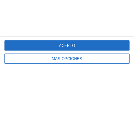
UAI Urquiza
2 (5,26%)
Excursionistas
2 (5,26%)
CSD Liniers
2 (5,26%)
Arsenal Sarandí
2 (5,26%)
Ver ranking completo
ACEPTO
RANKING POR COMPETICIONES
MÁS OPCIONES
Primera B Argentina
32 (84,21%)
Copa Argentina
4 (10,53%)
Primera C
2 (5,26%)
Ver ranking completo
Nº DE PARTIDOS POR DÍA DE LA SEMANA
LUNES
MARTES
MIÉRCOLES
JUEVES
VIERNES
4
4
5
2
3
10,53%
10,53%
13,16%
5,26%
7,89%