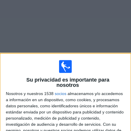
Noticias
Widget
Fixture de
Dock Sud
en vivo
Domingo, 9/8/2026
Su privacidad es importante para
13:00
Primera B Argentina
nosotros
Nosotros y nuestros 1538
socios
almacenamos y/o accedemos
Dock Sud
a información en un dispositivo, como cookies, y procesamos
San Martín Burzaco
datos personales, como identificadores únicos e información
LPF Play
estándar enviada por un dispositivo para publicidad y contenido
personalizado, medición de publicidad y contenido,
investigación de audiencia y desarrollo de servicios.
Con su
Sábado, 15/8/2026
permiso, nosotros y nuestros socios podemos utilizar datos de