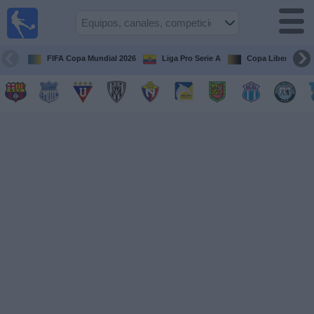
Fútbol
en vivo
Ecuador
FIFA Copa Mundial 2026
Liga Pro Serie A
Copa Libertadore
Guía de
Partidos
Televisados
Fútbol
hoy
Equipos
Competiciones
Canales
Otros
Deportes