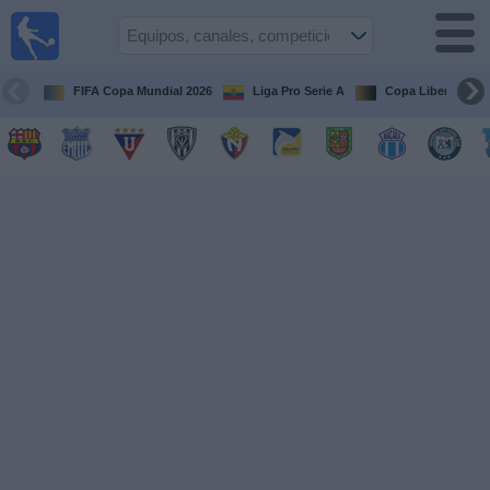
Fútbol
en vivo
Ecuador
FIFA Copa Mundial 2026
Liga Pro Serie A
Copa Libertadore
Guía de
Partidos
Televisados
Fútbol
hoy
Equipos
Competiciones
Canales
Otros
Deportes