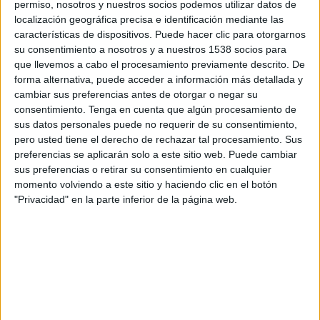
permiso, nosotros y nuestros socios podemos utilizar datos de
15:00
Primera B Argentina
localización geográfica precisa e identificación mediante las
características de dispositivos. Puede hacer clic para otorgarnos
Arsenal Sarandí
su consentimiento a nosotros y a nuestros 1538 socios para
CA Talleres
que llevemos a cabo el procesamiento previamente descrito. De
LPF Play
forma alternativa, puede acceder a información más detallada y
cambiar sus preferencias antes de otorgar o negar su
consentimiento.
Tenga en cuenta que algún procesamiento de
Sábado, 22/8/2026
sus datos personales puede no requerir de su consentimiento,
15:00
Primera B Argentina
pero usted tiene el derecho de rechazar tal procesamiento. Sus
preferencias se aplicarán solo a este sitio web. Puede cambiar
CA Talleres
sus preferencias o retirar su consentimiento en cualquier
Excursionistas
momento volviendo a este sitio y haciendo clic en el botón
"Privacidad" en la parte inferior de la página web.
LPF Play
Más días
DATOS ESTADÍSTICOS DEL EQUIPO CA TALLERES EN
TELEVISIÓN EN ECUADOR