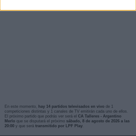
En este momento,
hay 14 partidos televisados en vivo
de 1
competiciones distintas y 1 canales de TV emitirán cada uno de ellos.
El próximo partido que podrás ver será el
CA Talleres - Argentino
Merlo
que se disputará el próximo
sábado, 8 de agosto de 2026 a las
20:00
y que será
transmitido por LPF Play
.