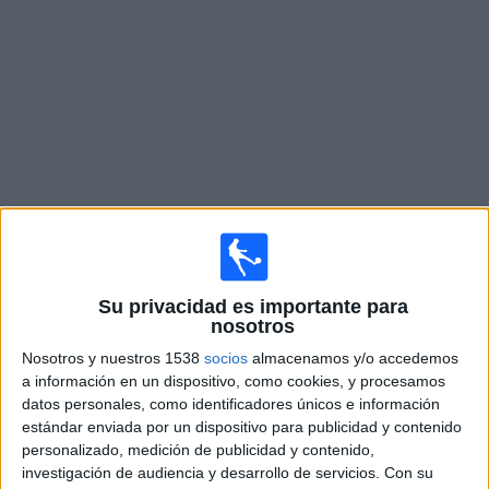
Noticias
Widget
Fixture de
CA Talleres
en vivo
Partidos de hoy sábado, 8/8/2026
Su privacidad es importante para
13:00
Primera B Argentina
nosotros
CA Talleres
Nosotros y nuestros 1538
socios
almacenamos y/o accedemos
Argentino Merlo
a información en un dispositivo, como cookies, y procesamos
datos personales, como identificadores únicos e información
LPF Play
estándar enviada por un dispositivo para publicidad y contenido
personalizado, medición de publicidad y contenido,
Sábado, 15/8/2026
investigación de audiencia y desarrollo de servicios.
Con su