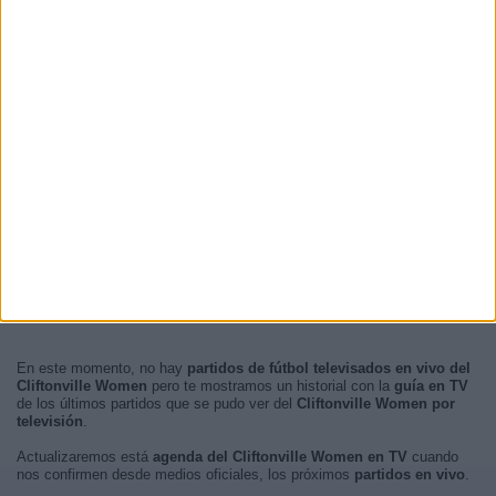
En este momento, no hay
partidos de fútbol televisados en vivo del
Cliftonville Women
pero te mostramos un historial con la
guía en TV
de los últimos partidos que se pudo ver del
Cliftonville Women por
televisión
.
Actualizaremos está
agenda del Cliftonville Women en TV
cuando
nos confirmen desde medios oficiales, los próximos
partidos en vivo
.