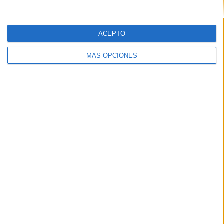
Nº DE PARTIDOS POR DÍA DE LA SEMANA
LUNES
MARTES
MIÉRCOLES
JUEVES
VIERNES
ACEPTO
-
-
-
-
2
MÁS OPCIONES
- %
- %
- %
- %
100%
SÁBADO
DOMINGO
-
-
- %
- %
Nº DE PARTIDOS POR MES
ENERO
FEBRERO
MARZO
ABRIL
MAYO
JUNIO
JULIO
AGOSTO
-
-
-
-
1
1
-
-
- %
- %
- %
- %
50%
50%
- %
- %
SEPTIEMBRE
OCTUBRE
NOVIEMBRE
DICIEMBRE
-
-
-
-
- %
- %
- %
- %