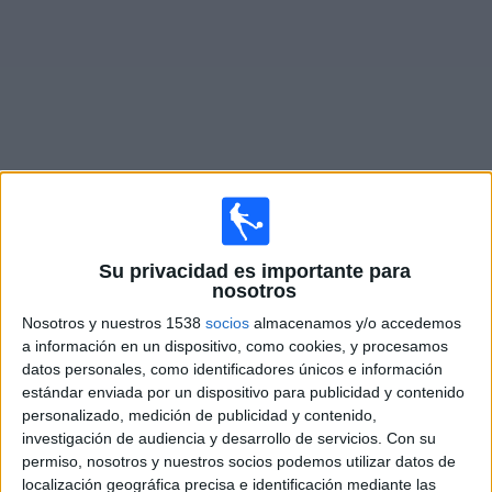
Noticias
Widget
Fixture de
Cliftonville Women
en vivo
Su privacidad es importante para
×
Cliftonville Women:
En este momento no hay ningún
nosotros
partido televisado. Puedes consultar el historial de
Nosotros y nuestros 1538
socios
almacenamos y/o accedemos
partidos en TV emitidos anteriormente.
a información en un dispositivo, como cookies, y procesamos
datos personales, como identificadores únicos e información
estándar enviada por un dispositivo para publicidad y contenido
Viernes, 12/6/2026
personalizado, medición de publicidad y contenido,
14:00
Women's Premiership
investigación de audiencia y desarrollo de servicios.
Con su
permiso, nosotros y nuestros socios podemos utilizar datos de
Cliftonville Women
localización geográfica precisa e identificación mediante las