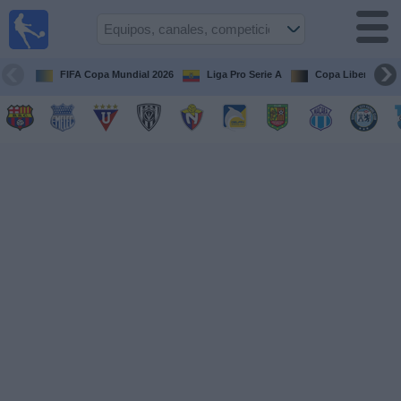
Fútbol
en vivo
Ecuador
FIFA Copa Mundial 2026
Liga Pro Serie A
Copa Libertadore
Guía de
Partidos
Televisados
Fútbol
hoy
Equipos
Competiciones
Canales
Otros
Deportes