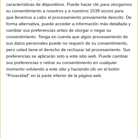
Glentoran Women
características de dispositivos. Puede hacer clic para otorgarnos
DAZN (Ver en directo)
su consentimiento a nosotros y a nuestros 1538 socios para
que llevemos a cabo el procesamiento previamente descrito. De
forma alternativa, puede acceder a información más detallada y
Viernes, 15/5/2026
cambiar sus preferencias antes de otorgar o negar su
14:00
Women's Premiership
consentimiento.
Tenga en cuenta que algún procesamiento de
sus datos personales puede no requerir de su consentimiento,
Crusaders Women
pero usted tiene el derecho de rechazar tal procesamiento. Sus
preferencias se aplicarán solo a este sitio web. Puede cambiar
Cliftonville Women
sus preferencias o retirar su consentimiento en cualquier
DAZN (Ver en directo)
momento volviendo a este sitio y haciendo clic en el botón
"Privacidad" en la parte inferior de la página web.
DATOS ESTADÍSTICOS DEL EQUIPO CLIFTONVILLE
WOMEN EN TELEVISIÓN EN ECUADOR
A fecha de hoy
10/8/2026
y desde que esta web recoge los datos
estadísticos de cuándo y dónde se transmiten los partidos de
Fútbol
del
equipo
Cliftonville Women
en
Ecuador
, que fue el
15/5/2026
, podemos
dar los siguientes datos: