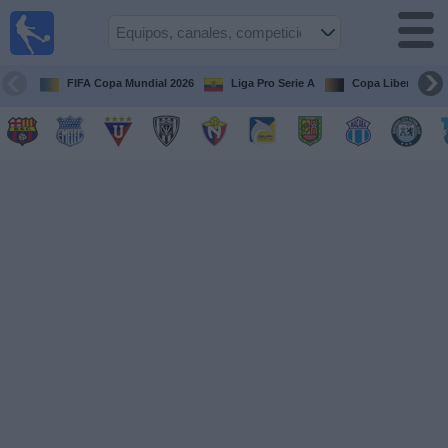
Fútbol
en vivo
Ecuador
FIFA Copa Mundial 2026
Liga Pro Serie A
Copa Libertadore
Guía de
Partidos
Televisados
Fútbol
hoy
Equipos
Competiciones
Canales
Otros
Deportes