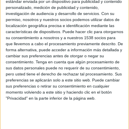
St. Gallen
estándar enviada por un dispositivo para publicidad y contenido
personalizado, medición de publicidad y contenido,
Benfica
investigación de audiencia y desarrollo de servicios.
Con su
OneFootball PPV
permiso, nosotros y nuestros socios podemos utilizar datos de
localización geográfica precisa e identificación mediante las
Miércoles, 25/2/2026
características de dispositivos. Puede hacer clic para otorgarnos
su consentimiento a nosotros y a nuestros 1538 socios para
14:00
Champions League
que llevemos a cabo el procesamiento previamente descrito. De
Playoffs
forma alternativa, puede acceder a información más detallada y
cambiar sus preferencias antes de otorgar o negar su
Real Madrid
consentimiento.
Tenga en cuenta que algún procesamiento de
Benfica
sus datos personales puede no requerir de su consentimiento,
Disney+ Premium
ESPN
pero usted tiene el derecho de rechazar tal procesamiento. Sus
preferencias se aplicarán solo a este sitio web. Puede cambiar
sus preferencias o retirar su consentimiento en cualquier
Martes, 17/2/2026
momento volviendo a este sitio y haciendo clic en el botón
14:00
Champions League
"Privacidad" en la parte inferior de la página web.
Playoffs
Benfica
Real Madrid
Disney+ Premium
ESPN