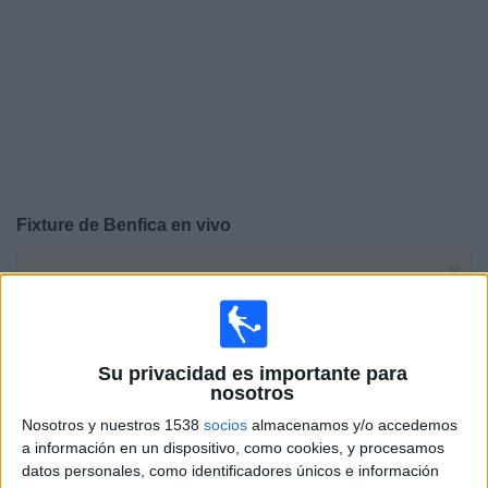
Noticias
Widget
Fixture de
Benfica
en vivo
×
Benfica:
En este momento no hay ningún partido
televisado. Puedes consultar el historial de partidos en
TV emitidos anteriormente.
Su privacidad es importante para
Jueves, 23/7/2026
nosotros
Nosotros y nuestros 1538
socios
almacenamos y/o accedemos
12:00
Europa League
a información en un dispositivo, como cookies, y procesamos
2ª Ronda Clasificación
datos personales, como identificadores únicos e información