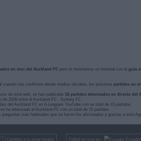
isados en vivo del Auckland FC
pero te mostramos un historial con la
guía e
V
cuando nos confirmen desde medios oficiales, los próximos
partidos en vi
nzos de esta web, se han publicado
16 partidos televisados en directo del
ero de 2026 entre el Auckland FC - Sydney FC.
tidos del Auckland FC es A-Leagues YouTube con un total de 15 partidos.
e ha televisado el Auckland FC con un total de 15 partidos.
 preguntas más habituales que se hacen los aficionados y gracias a esta Age
Cambiar a tu zona horaria
Fútbol en vivo en
Ecuador