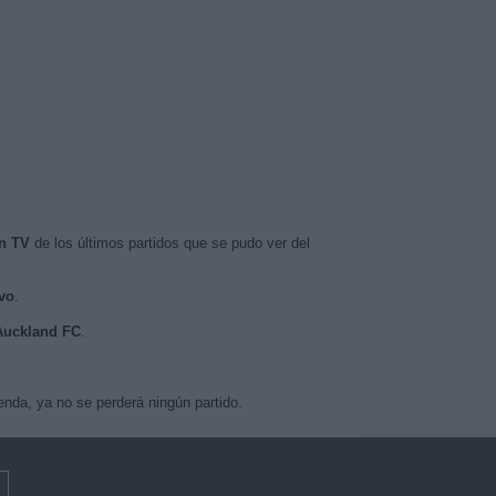
n TV
de los últimos partidos que se pudo ver del
vo
.
 Auckland FC
.
nda, ya no se perderá ningún partido.