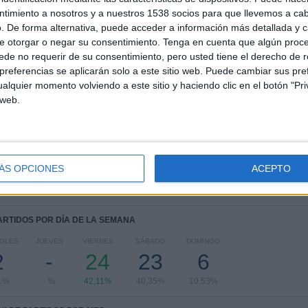
2
6
13
ntimiento a nosotros y a nuestros 1538 socios para que llevemos a ca
. De forma alternativa, puede acceder a información más detallada y 
COMPETICIONES
VS Wellington
RIVALES
e otorgar o negar su consentimiento.
Tenga en cuenta que algún proc
Phoenix
de no requerir de su consentimiento, pero usted tiene el derecho de r
referencias se aplicarán solo a este sitio web. Puede cambiar sus pref
RANKING POR COMPETICIONES
alquier momento volviendo a este sitio y haciendo clic en el botón "Pri
 web.
A-League
56 (98,25%)
Amistoso
1 (1,75%)
Ver ranking completo
ÁS OPCIONES
ACEPTO
PARTIDOS POR DÍA DE LA SEMANA
OLES
JUEVES
VIERNES
SÁBADO
DOMINGO
2
-
24
23
6
1%
- %
42,11%
40,35%
10,53%