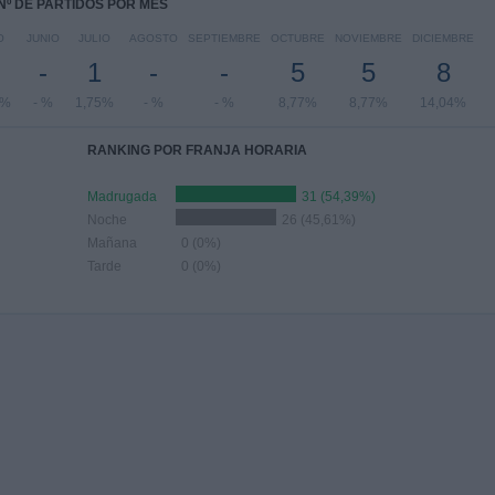
Nº DE PARTIDOS POR MES
O
JUNIO
JULIO
AGOSTO
SEPTIEMBRE
OCTUBRE
NOVIEMBRE
DICIEMBRE
-
1
-
-
5
5
8
8%
- %
1,75%
- %
- %
8,77%
8,77%
14,04%
RANKING POR FRANJA HORARIA
Madrugada
31 (54,39%)
Noche
26 (45,61%)
Mañana
0 (0%)
Tarde
0 (0%)