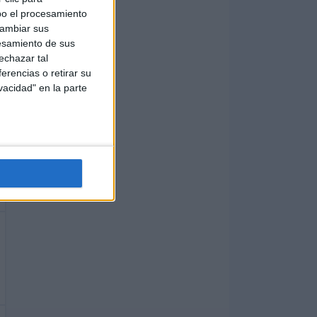
bo el procesamiento
cambiar sus
esamiento de sus
echazar tal
erencias o retirar su
vacidad" en la parte