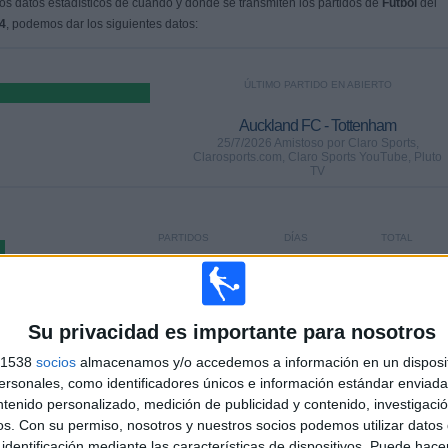
s datos estadísticos de cuándo y dónde se transmiten los partidos de
Fútbol
del
4
, podemos dar los siguientes datos:
ÚLTIMO PARTIDO EN ABIERTO
Auckland FC - Tottenham
25/7/2026 Amistoso por Claro Sports,
Clarosports.com, Claro Sports YouTube, Pluto
TV
PARTIDOS
DÍAS
TOTAL
0
10
5
CONSECUTIVOS
SIN PARTIDO
CANALES TV
DE PAGO
GRATUÍTO
Su privacidad es importante para nosotros
s 1538
socios
almacenamos y/o accedemos a información en un disposit
sonales, como identificadores únicos e información estándar enviada 
ntenido personalizado, medición de publicidad y contenido, investigaci
os.
Con su permiso, nosotros y nuestros socios podemos utilizar datos 
identificación mediante las características de dispositivos. Puede hacer
TOTAL
MÁXIMO
TOTAL