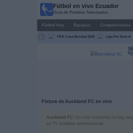
Fútbol en vivo Ecuador
Fútbol
Guía de Partidos Televisados
en vivo
Ecuador
Fútbol hoy
Equipos
Competiciones
Guía de
Partidos
FIFA Copa Mundial 2026
Liga Pro Serie A
Televisados
Fútbol
hoy
Equipos
Competiciones
Fixture de
Auckland FC
en vivo
Canales
Auckland FC:
En este momento no hay ningún
en TV emitidos anteriormente.
Otros
Deportes