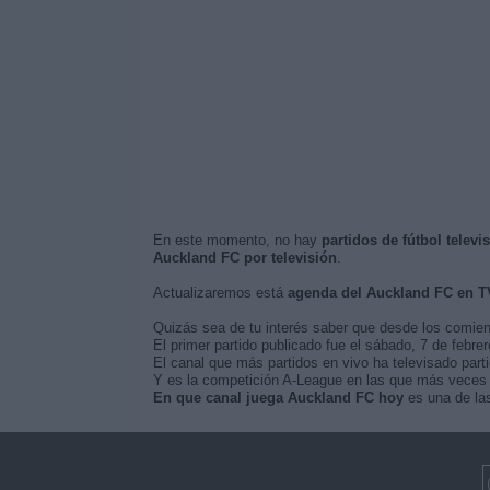
En este momento, no hay
partidos de fútbol telev
Auckland FC por televisión
.
Actualizaremos está
agenda del Auckland FC en T
Quizás sea de tu interés saber que desde los comie
El primer partido publicado fue el sábado, 7 de febr
El canal que más partidos en vivo ha televisado par
Y es la competición A-League en las que más veces s
En que canal juega Auckland FC hoy
es una de las