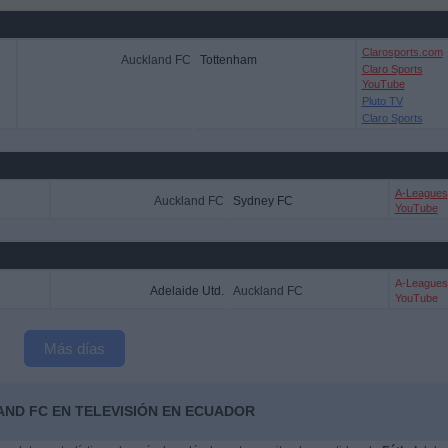
Clarosports.com
Auckland FC
Tottenham
Claro Sports
YouTube
Pluto TV
Claro Sports
A-Leagues
Auckland FC
Sydney FC
YouTube
A-Leagues
Adelaide Utd.
Auckland FC
YouTube
Más días
AND FC EN TELEVISIÓN EN ECUADOR