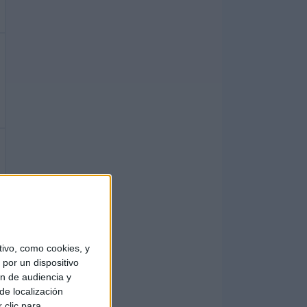
ivo, como cookies, y
por un dispositivo
ón de audiencia y
de localización
 clic para