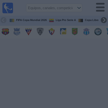
Fútbol
en vivo
Ecuador
FIFA Copa Mundial 2026
Liga Pro Serie A
Copa Libertadore
Guía de
Partidos
Televisados
Fútbol
hoy
Equipos
Competiciones
Canales
Otros
Deportes