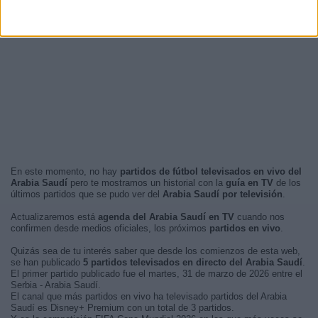
En este momento, no hay
partidos de fútbol televisados en vivo del
Arabia Saudí
pero te mostramos un historial con la
guía en TV
de los
últimos partidos que se pudo ver del
Arabia Saudí por televisión
.
Actualizaremos está
agenda del Arabia Saudí en TV
cuando nos
confirmen desde medios oficiales, los próximos
partidos en vivo
.
Quizás sea de tu interés saber que desde los comienzos de esta web,
se han publicado
5 partidos televisados en directo del Arabia Saudí
.
El primer partido publicado fue el martes, 31 de marzo de 2026 entre el
Serbia - Arabia Saudí.
El canal que más partidos en vivo ha televisado partidos del Arabia
Saudí es Disney+ Premium con un total de 3 partidos.