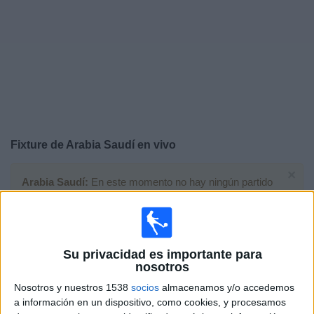
Noticias
Widget
Fixture de
Arabia Saudí
en vivo
×
Arabia Saudí:
En este momento no hay ningún partido
televisado. Puedes consultar el historial de partidos en
TV emitidos anteriormente.
Viernes, 26/6/2026
Su privacidad es importante para
nosotros
19:00
FIFA Copa Mundial 2026
Nosotros y nuestros 1538
socios
almacenamos y/o accedemos
Fase de grupos
a información en un dispositivo, como cookies, y procesamos