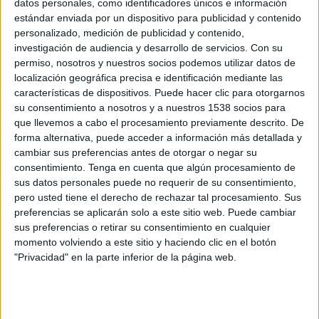
Cabo Verde
datos personales, como identificadores únicos e información
estándar enviada por un dispositivo para publicidad y contenido
Arabia Saudí
personalizado, medición de publicidad y contenido,
DSports 2 (612/1612)
Paramount+
investigación de audiencia y desarrollo de servicios.
Con su
DAZN (Ver en directo)
DGO
permiso, nosotros y nuestros socios podemos utilizar datos de
localización geográfica precisa e identificación mediante las
Domingo, 21/6/2026
características de dispositivos. Puede hacer clic para otorgarnos
su consentimiento a nosotros y a nuestros 1538 socios para
11:00
FIFA Copa Mundial 2026
que llevemos a cabo el procesamiento previamente descrito. De
Fase de grupos
forma alternativa, puede acceder a información más detallada y
cambiar sus preferencias antes de otorgar o negar su
España
consentimiento.
Tenga en cuenta que algún procesamiento de
Arabia Saudí
sus datos personales puede no requerir de su consentimiento,
DSports (610/1610)
Teleamazonas
Paramount+
pero usted tiene el derecho de rechazar tal procesamiento. Sus
Disney+ Premium
DAZN (Ver en directo)
preferencias se aplicarán solo a este sitio web. Puede cambiar
sus preferencias o retirar su consentimiento en cualquier
DIRECTV 4K
momento volviendo a este sitio y haciendo clic en el botón
"Privacidad" en la parte inferior de la página web.
Lunes, 15/6/2026
17:00
FIFA Copa Mundial 2026
Fase de grupos