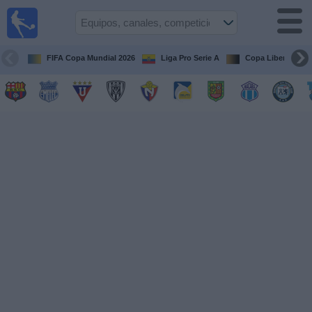
Fútbol
en vivo
Ecuador
FIFA Copa Mundial 2026
Liga Pro Serie A
Copa Libertadore
Guía de
Partidos
Televisados
Fútbol
hoy
Equipos
Competiciones
Canales
Otros
Deportes