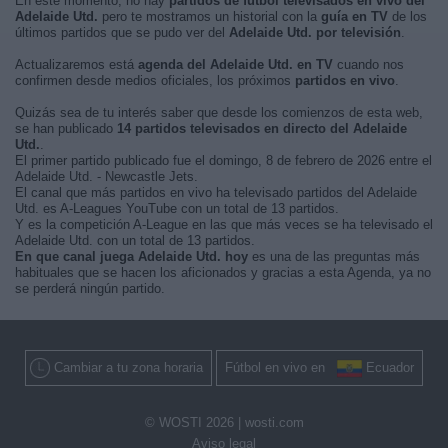
En este momento, no hay
partidos de fútbol televisados en vivo del
Adelaide Utd.
pero te mostramos un historial con la
guía en TV
de los
últimos partidos que se pudo ver del
Adelaide Utd. por televisión
.
Actualizaremos está
agenda del Adelaide Utd. en TV
cuando nos
confirmen desde medios oficiales, los próximos
partidos en vivo
.
Quizás sea de tu interés saber que desde los comienzos de esta web,
se han publicado
14 partidos televisados en directo del Adelaide
Utd.
.
El primer partido publicado fue el domingo, 8 de febrero de 2026 entre el
Adelaide Utd. - Newcastle Jets.
El canal que más partidos en vivo ha televisado partidos del Adelaide
Utd. es A-Leagues YouTube con un total de 13 partidos.
Y es la competición A-League en las que más veces se ha televisado el
Adelaide Utd. con un total de 13 partidos.
En que canal juega Adelaide Utd. hoy
es una de las preguntas más
habituales que se hacen los aficionados y gracias a esta Agenda, ya no
se perderá ningún partido.
Cambiar a tu zona horaria
Fútbol en vivo en
Ecuador
© WOSTI 2026 |
wosti.com
Aviso legal