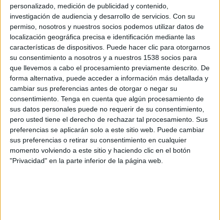
Adelaide Utd.
personalizado, medición de publicidad y contenido,
investigación de audiencia y desarrollo de servicios.
Con su
Football Australia YouTube
permiso, nosotros y nuestros socios podemos utilizar datos de
localización geográfica precisa e identificación mediante las
Viernes, 15/5/2026
características de dispositivos. Puede hacer clic para otorgarnos
04:35
su consentimiento a nosotros y a nuestros 1538 socios para
A-League
que llevemos a cabo el procesamiento previamente descrito. De
Adelaide Utd.
forma alternativa, puede acceder a información más detallada y
cambiar sus preferencias antes de otorgar o negar su
Auckland FC
consentimiento.
Tenga en cuenta que algún procesamiento de
A-Leagues YouTube
sus datos personales puede no requerir de su consentimiento,
pero usted tiene el derecho de rechazar tal procesamiento. Sus
Sábado, 9/5/2026
preferencias se aplicarán solo a este sitio web. Puede cambiar
sus preferencias o retirar su consentimiento en cualquier
01:00
A-League
momento volviendo a este sitio y haciendo clic en el botón
"Privacidad" en la parte inferior de la página web.
Auckland FC
Adelaide Utd.
A-Leagues YouTube
Más días