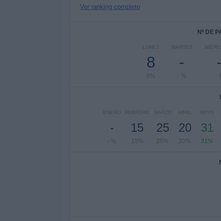
Ver ranking completo
Nº DE 
LUNES
MARTES
MIÉRC
8
-
8%
- %
- 
ENERO
FEBRERO
MARZO
ABRIL
MAYO
-
15
25
20
31
- %
15%
25%
20%
31%