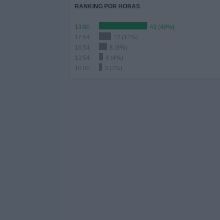
RANKING POR HORAS
13:00
49 (49%)
17:54
12 (12%)
16:54
8 (8%)
13:54
4 (4%)
18:00
3 (3%)