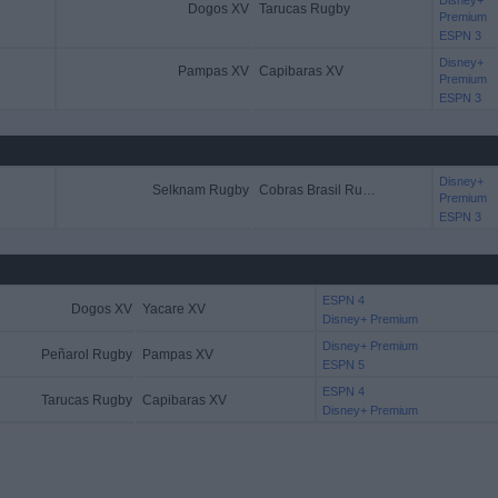
Disney+
Dogos XV
Tarucas Rugby
Premium
ESPN 3
Disney+
Pampas XV
Capibaras XV
Premium
ESPN 3
Disney+
Selknam Rugby
Cobras Brasil Rugby
Premium
ESPN 3
ESPN 4
Dogos XV
Yacare XV
Disney+ Premium
Disney+ Premium
Peñarol Rugby
Pampas XV
ESPN 5
ESPN 4
Tarucas Rugby
Capibaras XV
Disney+ Premium