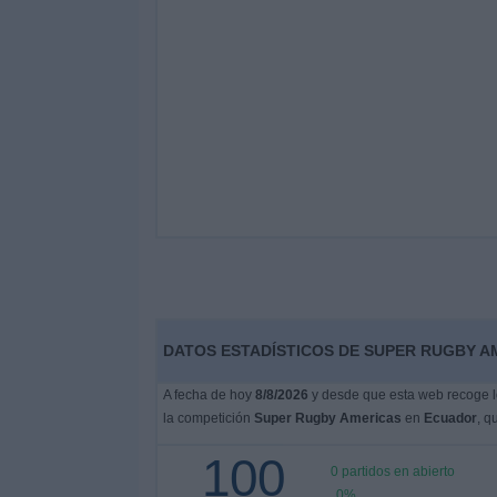
DATOS ESTADÍSTICOS DE SUPER RUGBY A
A fecha de hoy
8/8/2026
y desde que esta web recoge lo
la competición
Super Rugby Americas
en
Ecuador
, q
100
0 partidos en abierto
0%