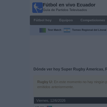
Fútbol en vivo Ecuador
Fútbol
Guía de Partidos Televisados
en vivo
Ecuador
Fútbol hoy
Equipos
Competiciones
Guía de
Partidos
Test Match
Torneo Regional del Litoral
Televisados
Fútbol
hoy
Equipos
Dónde ver hoy Super Rugby Americas, 
Competiciones
Rugby U:
En este momento no hay ningún part
emitidos anteriormente.
Canales
Otros
Viernes, 12/6/2026
Deportes