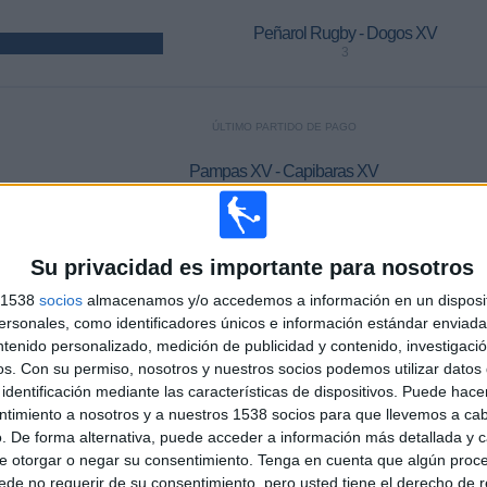
Peñarol Rugby - Dogos XV
3
ÚLTIMO PARTIDO DE PAGO
Pampas XV - Capibaras XV
12/6/2026 Super Rugby Americas por Disney+ Premium, ESPN 3
Su privacidad es importante para nosotros
MEDIA
DÍAS
TOTAL
%)
1,9
539
7
s 1538
socios
almacenamos y/o accedemos a información en un disposit
sonales, como identificadores únicos e información estándar enviada 
CANALES POR
SIN PARTIDO
CANALES TV
PARTIDO
GRATUÍTO
ntenido personalizado, medición de publicidad y contenido, investigaci
os.
Con su permiso, nosotros y nuestros socios podemos utilizar datos 
identificación mediante las características de dispositivos. Puede hacer
ntimiento a nosotros y a nuestros 1538 socios para que llevemos a ca
. De forma alternativa, puede acceder a información más detallada y 
e otorgar o negar su consentimiento.
Tenga en cuenta que algún proc
TOTAL
TOTAL
de no requerir de su consentimiento, pero usted tiene el derecho de r
100%