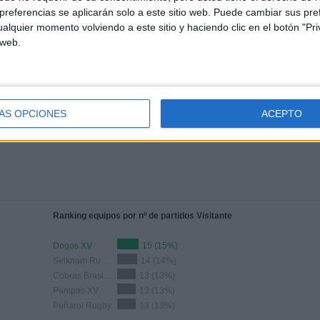
8
7
referencias se aplicarán solo a este sitio web. Puede cambiar sus pref
alquier momento volviendo a este sitio y haciendo clic en el botón "Pri
Total equipos
CANALES
 web.
Ranking equipos por nº de partidos en abierto
Ver ranking completo
ÁS OPCIONES
ACEPTO
Ranking equipos por nº de partidos Visitante
Dogos XV
15 (15%)
Selknam Rugby
14 (14%)
Cobras Brasil Rugby
13 (13%)
Pampas XV
13 (13%)
Peñarol Rugby
13 (13%)