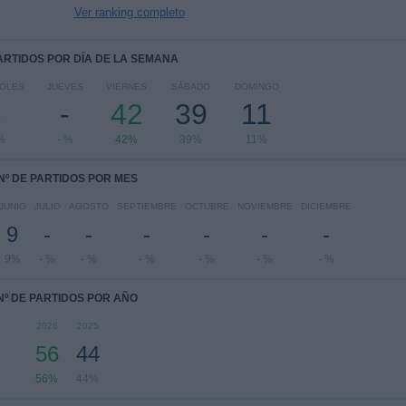
Ver ranking completo
PARTIDOS POR DÍA DE LA SEMANA
OLES
JUEVES
VIERNES
SÁBADO
DOMINGO
-
-
42
39
11
%
- %
42%
39%
11%
Nº DE PARTIDOS POR MES
JUNIO
JULIO
AGOSTO
SEPTIEMBRE
OCTUBRE
NOVIEMBRE
DICIEMBRE
9
-
-
-
-
-
-
9%
- %
- %
- %
- %
- %
- %
Nº DE PARTIDOS POR AÑO
2026
2025
56
44
56%
44%