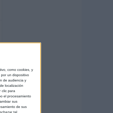
ivo, como cookies, y
por un dispositivo
ón de audiencia y
de localización
 clic para
bo el procesamiento
cambiar sus
esamiento de sus
echazar tal