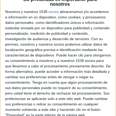
DGO
DSPORTS+ Plus (613/1613)
nosotros
13:00
Euroliga
Nosotros y nuestros 1538
socios
almacenamos y/o accedemos
Semifinales
a información en un dispositivo, como cookies, y procesamos
datos personales, como identificadores únicos e información
Valencia Basket
estándar enviada por un dispositivo para publicidad y contenido
Real Madrid Baloncesto
personalizado, medición de publicidad y contenido,
DGO
DSPORTS+ Plus (613/1613)
investigación de audiencia y desarrollo de servicios.
Con su
permiso, nosotros y nuestros socios podemos utilizar datos de
localización geográfica precisa e identificación mediante las
Miércoles, 13/5/2026
características de dispositivos. Puede hacer clic para otorgarnos
14:00
Euroliga
su consentimiento a nosotros y a nuestros 1538 socios para
Playoffs
que llevemos a cabo el procesamiento previamente descrito. De
forma alternativa, puede acceder a información más detallada y
Valencia Basket
cambiar sus preferencias antes de otorgar o negar su
Panathinaikos BC
consentimiento.
Tenga en cuenta que algún procesamiento de
sus datos personales puede no requerir de su consentimiento,
DSports 2 (612/1612)
DGO
pero usted tiene el derecho de rechazar tal procesamiento. Sus
preferencias se aplicarán solo a este sitio web. Puede cambiar
Viernes, 8/5/2026
sus preferencias o retirar su consentimiento en cualquier
momento volviendo a este sitio y haciendo clic en el botón
12:00
Euroliga
"Privacidad" en la parte inferior de la página web.
Playoffs