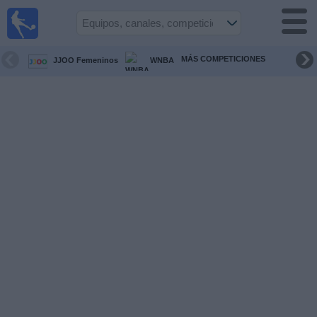
Fútbol
en vivo
Ecuador
MÁS COMPETICIONES
JJOO Femeninos
WNBA
Guía de
Partidos
Televisados
Fútbol
hoy
Equipos
Competiciones
Canales
Otros
Deportes