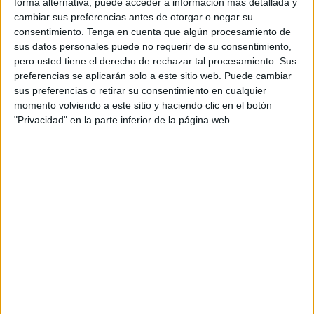
forma alternativa, puede acceder a información más detallada y
3er Puesto
cambiar sus preferencias antes de otorgar o negar su
consentimiento.
Tenga en cuenta que algún procesamiento de
Francia
sus datos personales puede no requerir de su consentimiento,
Suecia
pero usted tiene el derecho de rechazar tal procesamiento. Sus
preferencias se aplicarán solo a este sitio web. Puede cambiar
Disney+ Premium
sus preferencias o retirar su consentimiento en cualquier
momento volviendo a este sitio y haciendo clic en el botón
Martes, 28/10/2025
"Privacidad" en la parte inferior de la página web.
12:00
UEFA Women's Nations League
Semifinales
Suecia
España
Disney+ Premium
13:30
UEFA Women's Nations League
Bélgica
República Irlanda
Disney+ Premium