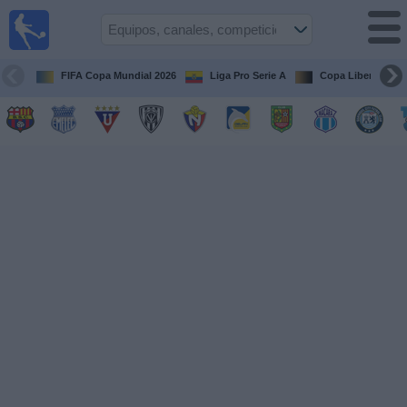
Fútbol
en vivo
Ecuador
FIFA Copa Mundial 2026
Liga Pro Serie A
Copa Libertadore
Guía de
Partidos
Televisados
Fútbol
hoy
Equipos
Competiciones
Canales
Otros
Deportes