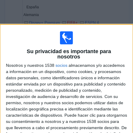
España
Alemania
Disney+ Premium
FIFA+
ESPN 4
12:00
UEFA Women's Nations League
3er Puesto
Suecia
Su privacidad es importante para
nosotros
Francia
Nosotros y nuestros 1538
socios
almacenamos y/o accedemos
Disney+ Premium
a información en un dispositivo, como cookies, y procesamos
datos personales, como identificadores únicos e información
Viernes, 28/11/2025
estándar enviada por un dispositivo para publicidad y contenido
13:30
personalizado, medición de publicidad y contenido,
UEFA Women's Nations League
investigación de audiencia y desarrollo de servicios.
Con su
Final
permiso, nosotros y nuestros socios podemos utilizar datos de
Alemania
localización geográfica precisa e identificación mediante las
características de dispositivos. Puede hacer clic para otorgarnos
España
su consentimiento a nosotros y a nuestros 1538 socios para
ESPN 4
Disney+ Premium
FIFA+
que llevemos a cabo el procesamiento previamente descrito. De
14:10
UEFA Women's Nations League