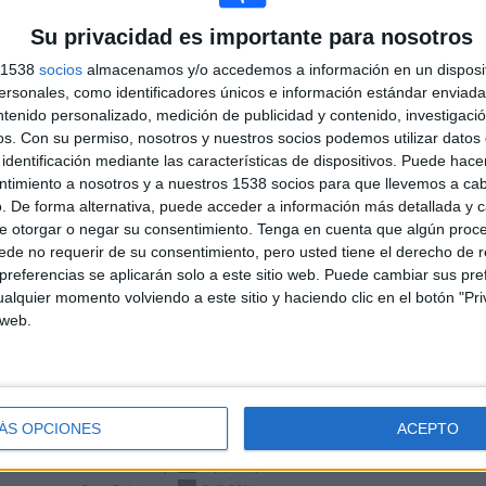
TOTAL
TOTAL
16
2
Su privacidad es importante para nosotros
s 1538
socios
almacenamos y/o accedemos a información en un disposit
Total equipos
CANALES
sonales, como identificadores únicos e información estándar enviada 
ntenido personalizado, medición de publicidad y contenido, investigaci
Ranking equipos por nº de partidos en abierto
os.
Con su permiso, nosotros y nuestros socios podemos utilizar datos 
identificación mediante las características de dispositivos. Puede hacer
24 (100%)
FC Barcelona Academy
20 (83,33%)
ntimiento a nosotros y a nuestros 1538 socios para que llevemos a ca
Granollers EC Academy
3 (12,5%)
. De forma alternativa, puede acceder a información más detallada y 
Sant Andreu Academy
2 (8,33%)
e otorgar o negar su consentimiento.
Tenga en cuenta que algún proc
Espanyol Academy
2 (8,33%)
de no requerir de su consentimiento, pero usted tiene el derecho de r
Jabac i Terrassa
2 (8,33%)
referencias se aplicarán solo a este sitio web. Puede cambiar sus pref
alquier momento volviendo a este sitio y haciendo clic en el botón "Pri
Ver ranking completo
 web.
Ranking equipos por nº de partidos Visitante
3 (95,83%)
Espanyol Academy
3 (12,5%)
Granollers EC Academy
3 (12,5%)
ÁS OPCIONES
ACEPTO
Jabac i Terrassa
2 (8,33%)
Reus Academy
2 (8,33%)