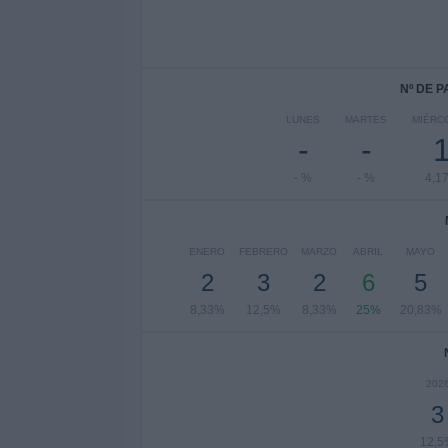
Nº DE 
LUNES
MARTES
MIÉRC
-
-
- %
- %
4,1
ENERO
FEBRERO
MARZO
ABRIL
MAYO
2
3
2
6
5
8,33%
12,5%
8,33%
25%
20,83%
202
3
12,5