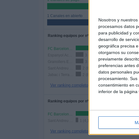
50%
1 Canales en abierto
Nosotros y nuestro
50%
procesamos datos per
para publicidad y co
Ranking equipos por nº de partidos
desarrollo de servici
geográfica precisa e 
FC Barcelona Academy
otorgarnos su conse
Espanyol Academy
3 (12,5%)
previamente descrito
Granollers EC Academy
3 (12,5%)
preferencias antes d
Sant Andreu Academy
2 (8,33%)
datos personales pue
Jabac i Terrassa
2 (8,33%)
procesamiento. Sus p
consentimiento en cu
Ver ranking completo
inferior de la página
Ranking equipos por nº de partidos Local
FC Barcelona Academy
2
Sant Andreu Academy
1 (4,17%)
M
Ver ranking completo