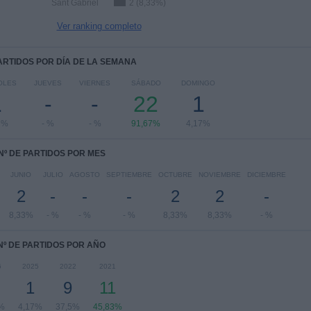
Sant Gabriel
2 (8,33%)
Ver ranking completo
PARTIDOS POR DÍA DE LA SEMANA
OLES
JUEVES
VIERNES
SÁBADO
DOMINGO
1
-
-
22
1
7%
- %
- %
91,67%
4,17%
Nº DE PARTIDOS POR MES
JUNIO
JULIO
AGOSTO
SEPTIEMBRE
OCTUBRE
NOVIEMBRE
DICIEMBRE
2
-
-
-
2
2
-
8,33%
- %
- %
- %
8,33%
8,33%
- %
Nº DE PARTIDOS POR AÑO
6
2025
2022
2021
1
9
11
%
4,17%
37,5%
45,83%