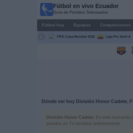
Fútbol en vivo Ecuador
Fútbol
Guía de Partidos Televisados
en vivo
Ecuador
Fútbol hoy
Equipos
Competiciones
Guía de
Partidos
FIFA Copa Mundial 2026
Liga Pro Serie A
Televisados
Fútbol
hoy
Equipos
Competiciones
Dónde ver hoy División Honor Cadete, F
Canales
División Honor Cadete:
En este momento no 
partidos en TV emitidos anteriormente.
Otros
Deportes