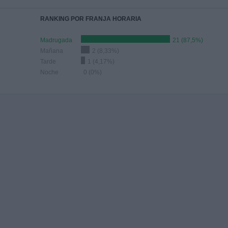
RANKING POR FRANJA HORARIA
Madrugada
21 (87,5%)
Mañana
2 (8,33%)
Tarde
1 (4,17%)
Noche
0 (0%)