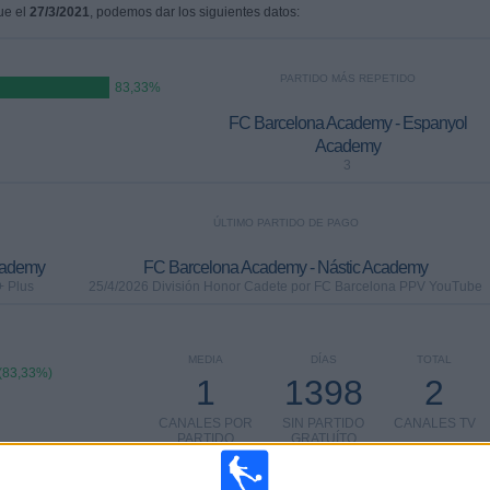
fue el
27/3/2021
, podemos dar los siguientes datos:
PARTIDO MÁS REPETIDO
83,33%
FC Barcelona Academy - Espanyol
Academy
3
ÚLTIMO PARTIDO DE PAGO
cademy
FC Barcelona Academy - Nástic Academy
+ Plus
25/4/2026 División Honor Cadete por FC Barcelona PPV YouTube
MEDIA
DÍAS
TOTAL
(83,33%)
1
1398
2
CANALES POR
SIN PARTIDO
CANALES TV
PARTIDO
GRATUÍTO