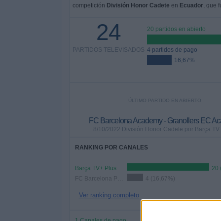
competición
División Honor Cadete
en
Ecuador
, que 
24
20 partidos en abierto
PARTIDOS TELEVISADOS
4 partidos de pago
16,67%
ÚLTIMO PARTIDO EN ABIERTO
FC Barcelona Academy - Granollers EC A
8/10/2022 División Honor Cadete por Barça TV
RANKING POR CANALES
Barça TV+ Plus
20 
FC Barcelona PPV YouTube
4 (16,67%)
Ver ranking completo
1 Canales de pago