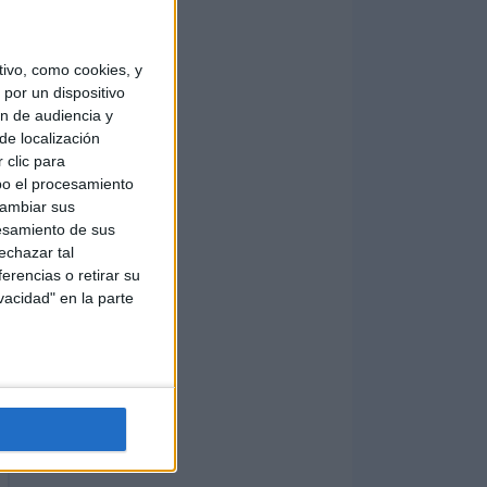
ivo, como cookies, y
por un dispositivo
ón de audiencia y
de localización
 clic para
bo el procesamiento
cambiar sus
esamiento de sus
echazar tal
erencias o retirar su
vacidad" en la parte