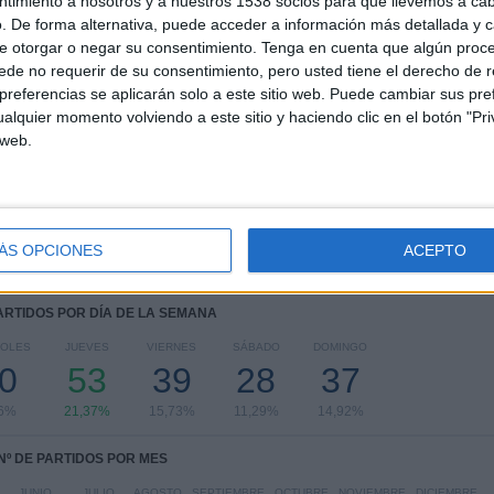
ntimiento a nosotros y a nuestros 1538 socios para que llevemos a ca
. De forma alternativa, puede acceder a información más detallada y 
COMPETICIONES
VS Argentina
RIVALES
e otorgar o negar su consentimiento.
Tenga en cuenta que algún proc
de no requerir de su consentimiento, pero usted tiene el derecho de r
RANKING POR COMPETICIONES
referencias se aplicarán solo a este sitio web. Puede cambiar sus pref
alquier momento volviendo a este sitio y haciendo clic en el botón "Pri
FIFA Copa Mundial 2026
46 (18,55%)
 web.
Sudamericano Sub-20
31 (12,5%)
Sudamericano Sub-17
30 (12,1%)
Sudamericano Femenino Sub-20
25 (10,08%)
Copa América
19 (7,66%)
ÁS OPCIONES
ACEPTO
Ver ranking completo
PARTIDOS POR DÍA DE LA SEMANA
COLES
JUEVES
VIERNES
SÁBADO
DOMINGO
0
53
39
28
37
06%
21,37%
15,73%
11,29%
14,92%
Nº DE PARTIDOS POR MES
JUNIO
JULIO
AGOSTO
SEPTIEMBRE
OCTUBRE
NOVIEMBRE
DICIEMBRE