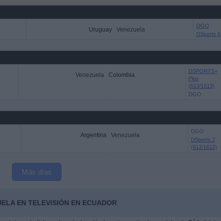
DGO
Uruguay
Venezuela
DSports 6
DSPORTS+
Venezuela
Colombia
Plus
(613/1613)
DGO
DGO
Argentina
Venezuela
DSports 2
(612/1612)
Más días
UELA EN TELEVISIÓN EN ECUADOR