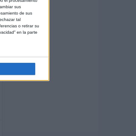
bo el procesamiento
cambiar sus
esamiento de sus
echazar tal
erencias o retirar su
vacidad" en la parte