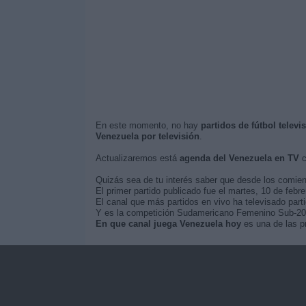
En este momento, no hay
partidos de fútbol telev
Venezuela por televisión
.
Actualizaremos está
agenda del Venezuela en TV
c
Quizás sea de tu interés saber que desde los comie
El primer partido publicado fue el martes, 10 de febr
El canal que más partidos en vivo ha televisado par
Y es la competición Sudamericano Femenino Sub-20 e
En que canal juega Venezuela hoy
es una de las pr