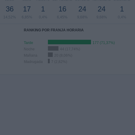
36
17
1
16
24
24
1
14,52%
6,85%
0,4%
6,45%
9,68%
9,68%
0,4%
RANKING POR FRANJA HORARIA
Tarde
177 (71,37%)
Noche
44 (17,74%)
Mañana
20 (8,06%)
Madrugada
7 (2,82%)