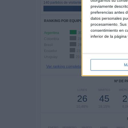
otorgarnos su conse
140 partidos de visitante
previamente descrito
56,45%
preferencias antes d
datos personales pue
RANKING POR EQUIPOS
procesamiento. Sus p
consentimiento en cu
Argentina
30 (12,1%)
inferior de la página
Colombia
28 (11,29%)
Brasil
28 (11,29%)
Ecuador
23 (9,27%)
Uruguay
20 (8,06%)
M
Ver ranking completo
Nº DE 
LUNES
MARTES
MIÉR
26
45
2
10,48%
18,15%
8,
ENERO
FEBRERO
MARZO
ABRIL
MAYO