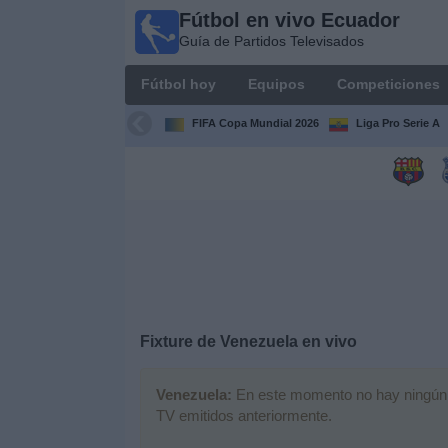
Fútbol en vivo Ecuador
Fútbol
Guía de Partidos Televisados
en vivo
Ecuador
Fútbol hoy
Equipos
Competiciones
Guía de
Partidos
FIFA Copa Mundial 2026
Liga Pro Serie A
Televisados
Fútbol
hoy
Equipos
Competiciones
Fixture de
Venezuela
en vivo
Canales
Venezuela:
En este momento no hay ningún pa
TV emitidos anteriormente.
Otros
Deportes