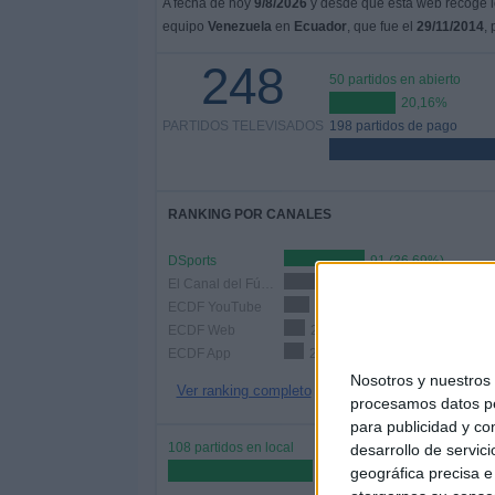
A fecha de hoy
9/8/2026
y desde que esta web recoge lo
equipo
Venezuela
en
Ecuador
, que fue el
29/11/2014
,
248
50 partidos en abierto
20,16%
PARTIDOS TELEVISADOS
198 partidos de pago
RANKING POR CANALES
DSports
91 (36,69%)
El Canal del Fútbol
47 (18,95%)
ECDF YouTube
29 (11,69%)
ECDF Web
24 (9,68%)
ECDF App
22 (8,87%)
Nosotros y nuestro
Ver ranking completo
procesamos datos per
para publicidad y co
108 partidos en local
desarrollo de servici
43,55%
geográfica precisa e 