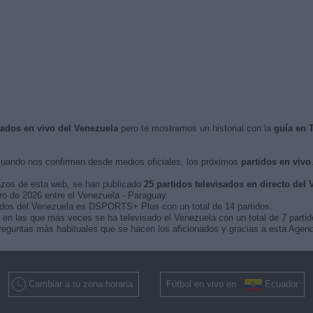
isados en vivo del Venezuela
pero te mostramos un historial con la
guía en 
uando nos confirmen desde medios oficiales, los próximos
partidos en vivo
nzos de esta web, se han publicado
25 partidos televisados en directo del
ero de 2026 entre el Venezuela - Paraguay.
tidos del Venezuela es DSPORTS+ Plus con un total de 14 partidos.
n las que más veces se ha televisado el Venezuela con un total de 7 partid
eguntas más habituales que se hacen los aficionados y gracias a esta Agenda
Cambiar a tu zona horaria
Fútbol en vivo en
Ecuador