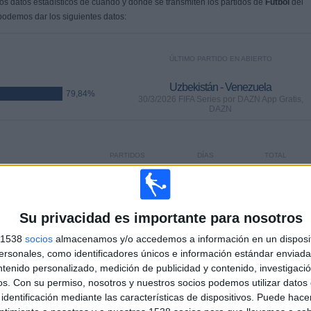
s datos estadísticos de cuándo y dónde se transmiten los partidos de
Fútbol
del
 podemos dar los siguientes datos:
ÚLTIMO PARTIDO EN ABIERTO
Uzbekistán - Venezuela
79,84%
30/3/2026 FIFA Series por DAZN App Gratis,
DAZN
PARTIDOS
DÍAS
TOTAL
16
131
38
CONSECUTIVOS
SIN PARTIDO
CANALES TV
DE PAGO
GRATUÍTO
Su privacidad es importante para nosotros
s 1538
socios
almacenamos y/o accedemos a información en un disposit
sonales, como identificadores únicos e información estándar enviada 
ntenido personalizado, medición de publicidad y contenido, investigaci
os.
Con su permiso, nosotros y nuestros socios podemos utilizar datos 
TOTAL
MÁXIMO
TOTAL
identificación mediante las características de dispositivos. Puede hacer
19
30
36