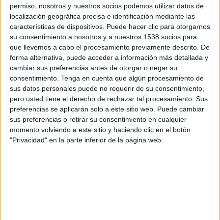
Barclays Women's Super League YouTube
permiso, nosotros y nuestros socios podemos utilizar datos de
localización geográfica precisa e identificación mediante las
Domingo, 20/9/2026
características de dispositivos. Puede hacer clic para otorgarnos
su consentimiento a nosotros y a nuestros 1538 socios para
08:00
FA Women's Super League
que llevemos a cabo el procesamiento previamente descrito. De
forma alternativa, puede acceder a información más detallada y
cambiar sus preferencias antes de otorgar o negar su
consentimiento.
Tenga en cuenta que algún procesamiento de
sus datos personales puede no requerir de su consentimiento,
Crystal Palace Femenino
pero usted tiene el derecho de rechazar tal procesamiento. Sus
Tottenham Femenino
preferencias se aplicarán solo a este sitio web. Puede cambiar
sus preferencias o retirar su consentimiento en cualquier
Barclays Women's Super League YouTube
momento volviendo a este sitio y haciendo clic en el botón
"Privacidad" en la parte inferior de la página web.
DATOS ESTADÍSTICOS DEL EQUIPO TOTTENHAM
FEMENINO EN TELEVISIÓN EN ECUADOR
A fecha de hoy
7/8/2026
y desde que esta web recoge los datos
estadísticos de cuándo y dónde se transmiten los partidos de
Fútbol
del
equipo
Tottenham Femenino
en
Ecuador
, que fue el
13/3/2022
, podemos
dar los siguientes datos: