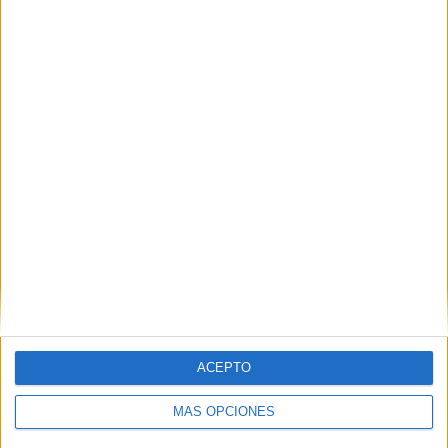
TOTAL
MÁXIMO
TOTAL
3
8
12
COMPETICIONES
VS Real Madrid
RIVALES
Femenino
RANKING POR EQUIPOS
Real Madrid Femenino
8 (24,24%)
FC Barcelona Femenino
7 (21,21%)
At. Madrid Femenino
4 (12,12%)
Madrid CFF
3 (9,09%)
Levante Femenino
3 (9,09%)
Ver ranking completo
RANKING POR COMPETICIONES
ACEPTO
Liga F
25 (75,76%)
Copa de la Reina
6 (18,18%)
MÁS OPCIONES
Supercopa España Femenina
2 (6,06%)