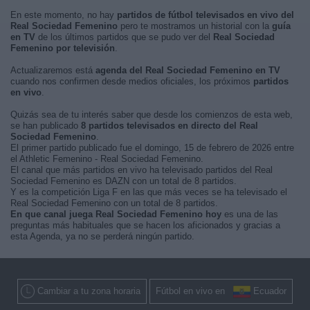
En este momento, no hay
partidos de fútbol televisados en vivo del
Real Sociedad Femenino
pero te mostramos un historial con la
guía
en TV
de los últimos partidos que se pudo ver del
Real Sociedad
Femenino por televisión
.
Actualizaremos está
agenda del Real Sociedad Femenino en TV
cuando nos confirmen desde medios oficiales, los próximos
partidos
en vivo
.
Quizás sea de tu interés saber que desde los comienzos de esta web,
se han publicado
8 partidos televisados en directo del Real
Sociedad Femenino
.
El primer partido publicado fue el domingo, 15 de febrero de 2026 entre
el Athletic Femenino - Real Sociedad Femenino.
El canal que más partidos en vivo ha televisado partidos del Real
Sociedad Femenino es DAZN con un total de 8 partidos.
Y es la competición Liga F en las que más veces se ha televisado el
Real Sociedad Femenino con un total de 8 partidos.
En que canal juega Real Sociedad Femenino hoy
es una de las
preguntas más habituales que se hacen los aficionados y gracias a
esta Agenda, ya no se perderá ningún partido.
Cambiar a tu zona horaria
Fútbol en vivo en
Ecuador