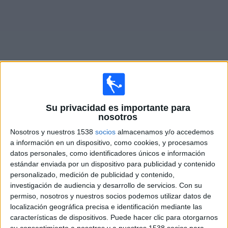
Noticias
Widget
Fixture de
Real Frontera
en vivo
Su privacidad es importante para
nosotros
Mañana sábado, 8/8/2026
Nosotros y nuestros 1538
socios
almacenamos y/o accedemos
a información en un dispositivo, como cookies, y procesamos
15:00
Liga Futve 2
datos personales, como identificadores únicos e información
Yaracuyanos FC
estándar enviada por un dispositivo para publicidad y contenido
personalizado, medición de publicidad y contenido,
Real Frontera
investigación de audiencia y desarrollo de servicios.
Con su
DAZN (Ver en directo)
permiso, nosotros y nuestros socios podemos utilizar datos de
localización geográfica precisa e identificación mediante las
características de dispositivos. Puede hacer clic para otorgarnos
DATOS ESTADÍSTICOS DEL EQUIPO REAL FRONTERA EN
su consentimiento a nosotros y a nuestros 1538 socios para