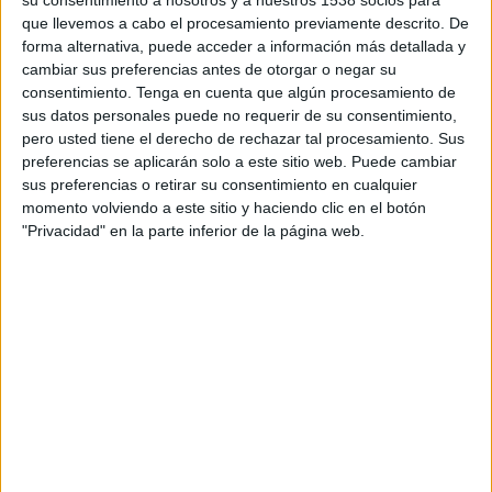
TELEVISIÓN EN ECUADOR
que llevemos a cabo el procesamiento previamente descrito. De
forma alternativa, puede acceder a información más detallada y
A fecha de hoy
7/8/2026
y desde que esta web recoge los datos
cambiar sus preferencias antes de otorgar o negar su
estadísticos de cuándo y dónde se transmiten los partidos de
Fútbol
del
consentimiento.
Tenga en cuenta que algún procesamiento de
equipo
Real Frontera
en
Ecuador
, que fue el
29/4/2023
, podemos dar los
sus datos personales puede no requerir de su consentimiento,
siguientes datos:
pero usted tiene el derecho de rechazar tal procesamiento. Sus
preferencias se aplicarán solo a este sitio web. Puede cambiar
54
sus preferencias o retirar su consentimiento en cualquier
momento volviendo a este sitio y haciendo clic en el botón
PARTIDOS TELEVISADOS
"Privacidad" en la parte inferior de la página web.
50 partidos en abierto
92,59%
4 partidos de pago
7,41%
ÚLTIMO PARTIDO EN ABIERTO
Real Frontera - Puerto Cabello B
24/5/2026 Liga Futve 2 por FIFA+
RANKING POR CANALES