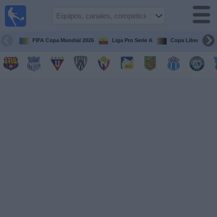
Fútbol
en vivo
Ecuador
FIFA Copa Mundial 2026
Liga Pro Serie A
Copa Libertadore
Guía de
Partidos
Televisados
Fútbol
hoy
Equipos
Competiciones
Canales
Otros
Deportes