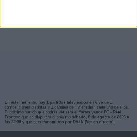
En este momento,
hay 1 partidos televisados en vivo
de 1
competiciones distintas y 1 canales de TV emitirán cada uno de ellos.
El próximo partido que podrás ver será el
Yaracuyanos FC - Real
Frontera
que se disputará el próximo
sábado, 8 de agosto de 2026 a
las 22:00
y que será
transmitido por DAZN (Ver en directo)
.