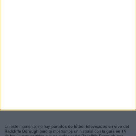
En este momento, no hay
partidos de fútbol televisados en vivo del
Radcliffe Borough
pero te mostramos un historial con la
guía en TV