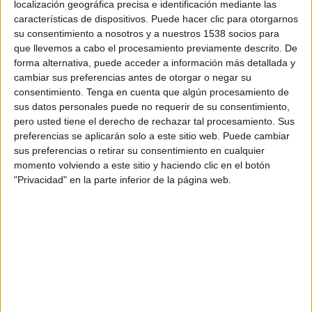
localización geográfica precisa e identificación mediante las
Radcliffe Borough
características de dispositivos. Puede hacer clic para otorgarnos
DAZN (Ver en directo)
su consentimiento a nosotros y a nuestros 1538 socios para
que llevemos a cabo el procesamiento previamente descrito. De
Martes, 24/2/2026
forma alternativa, puede acceder a información más detallada y
cambiar sus preferencias antes de otorgar o negar su
13:45
National League North
consentimiento.
Tenga en cuenta que algún procesamiento de
sus datos personales puede no requerir de su consentimiento,
Radcliffe Borough
pero usted tiene el derecho de rechazar tal procesamiento. Sus
Southport
preferencias se aplicarán solo a este sitio web. Puede cambiar
DAZN (Ver en directo)
sus preferencias o retirar su consentimiento en cualquier
momento volviendo a este sitio y haciendo clic en el botón
"Privacidad" en la parte inferior de la página web.
DATOS ESTADÍSTICOS DEL EQUIPO RADCLIFFE
BOROUGH EN TELEVISIÓN EN ECUADOR
A fecha de hoy
6/8/2026
y desde que esta web recoge los datos
estadísticos de cuándo y dónde se transmiten los partidos de
Fútbol
del
equipo
Radcliffe Borough
en
Ecuador
, que fue el
25/8/2025
, podemos
dar los siguientes datos: