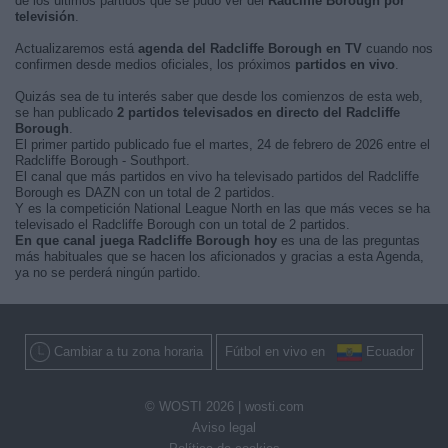
de los últimos partidos que se pudo ver del
Radcliffe Borough por
televisión
.
Actualizaremos está
agenda del Radcliffe Borough en TV
cuando nos
confirmen desde medios oficiales, los próximos
partidos en vivo
.
Quizás sea de tu interés saber que desde los comienzos de esta web,
se han publicado
2 partidos televisados en directo del Radcliffe
Borough
.
El primer partido publicado fue el martes, 24 de febrero de 2026 entre el
Radcliffe Borough - Southport.
El canal que más partidos en vivo ha televisado partidos del Radcliffe
Borough es DAZN con un total de 2 partidos.
Y es la competición National League North en las que más veces se ha
televisado el Radcliffe Borough con un total de 2 partidos.
En que canal juega Radcliffe Borough hoy
es una de las preguntas
más habituales que se hacen los aficionados y gracias a esta Agenda,
ya no se perderá ningún partido.
Cambiar a tu zona horaria
Fútbol en vivo en
Ecuador
© WOSTI 2026 |
wosti.com
Aviso legal