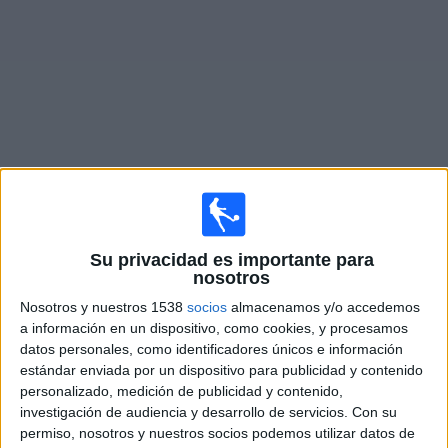
Noticias
Widget
Fixture de
Radcliffe Borough
en vivo
×
Su privacidad es importante para
Radcliffe Borough:
En este momento no hay ningún
nosotros
partido televisado. Puedes consultar el historial de
partidos en TV emitidos anteriormente.
Nosotros y nuestros 1538
socios
almacenamos y/o accedemos
a información en un dispositivo, como cookies, y procesamos
datos personales, como identificadores únicos e información
Martes, 10/3/2026
estándar enviada por un dispositivo para publicidad y contenido
personalizado, medición de publicidad y contenido,
13:45
National League North
investigación de audiencia y desarrollo de servicios.
Con su
Alfreton Town
permiso, nosotros y nuestros socios podemos utilizar datos de