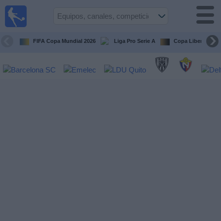
Fútbol
en vivo
Ecuador
FIFA Copa Mundial 2026
Liga Pro Serie A
Copa Libertadore
Guía de
Partidos
Televisados
Fútbol
hoy
Equipos
Competiciones
Canales
Otros
Deportes