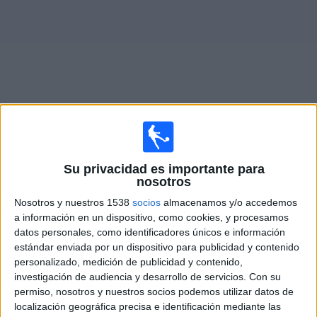
Noticias
Widget
Fixture de
Liverpool Femenino
en vivo
Su privacidad es importante para
Domingo, 13/9/2026
nosotros
08:00
FA Women's Super League
Nosotros y nuestros 1538
socios
almacenamos y/o accedemos
a información en un dispositivo, como cookies, y procesamos
Liverpool Femenino
datos personales, como identificadores únicos e información
Tottenham Femenino
estándar enviada por un dispositivo para publicidad y contenido
personalizado, medición de publicidad y contenido,
investigación de audiencia y desarrollo de servicios.
Con su
Barclays Women's Super League YouTube
permiso, nosotros y nuestros socios podemos utilizar datos de
localización geográfica precisa e identificación mediante las