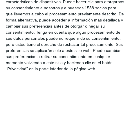
características de dispositivos. Puede hacer clic para otorgarnos
DATOS ESTADÍSTICOS DEL EQUIPO LIVERPOOL
su consentimiento a nosotros y a nuestros 1538 socios para
FEMENINO EN TELEVISIÓN EN ECUADOR
que llevemos a cabo el procesamiento previamente descrito. De
forma alternativa, puede acceder a información más detallada y
A fecha de hoy
10/8/2026
y desde que esta web recoge los datos
cambiar sus preferencias antes de otorgar o negar su
estadísticos de cuándo y dónde se transmiten los partidos de
Fútbol
del
consentimiento.
Tenga en cuenta que algún procesamiento de
equipo
Liverpool Femenino
en
Ecuador
, que fue el
18/9/2022
, podemos
sus datos personales puede no requerir de su consentimiento,
dar los siguientes datos:
pero usted tiene el derecho de rechazar tal procesamiento. Sus
preferencias se aplicarán solo a este sitio web. Puede cambiar
95
sus preferencias o retirar su consentimiento en cualquier
momento volviendo a este sitio y haciendo clic en el botón
PARTIDOS TELEVISADOS
"Privacidad" en la parte inferior de la página web.
54 partidos en abierto
56,84%
41 partidos de pago
43,16%
ÚLTIMO PARTIDO EN ABIERTO
Liverpool Femenino - West Ham Femenino
26/4/2026 FA Women's Super League por Disney+ Premium, Barclays
Women's Super League YouTube