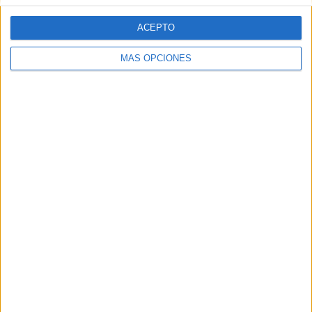
ACEPTO
Nº DE PARTIDOS POR DÍA DE LA SEMANA
MÁS OPCIONES
LUNES
MARTES
MIÉRCOLES
JUEVES
VIERNES
-
-
4
2
3
- %
- %
4,21%
2,11%
3,16%
SÁBADO
DOMINGO
12
74
12,63%
77,89%
Nº DE PARTIDOS POR MES
ENERO
FEBRERO
MARZO
ABRIL
MAYO
JUNIO
JULIO
9
10
12
9
11
-
-
9,47%
10,53%
12,63%
9,47%
11,58%
- %
- %
AGOSTO
SEPTIEMBRE
OCTUBRE
NOVIEMBRE
DICIEMBRE
-
8
12
14
10