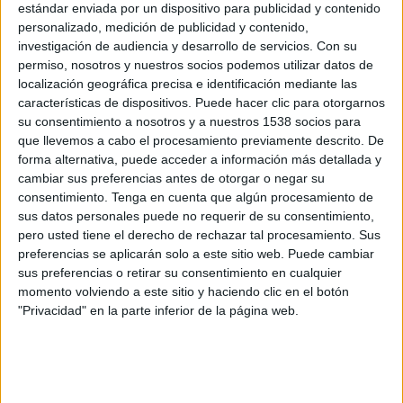
estándar enviada por un dispositivo para publicidad y contenido
FC Badalona Women
personalizado, medición de publicidad y contenido,
Real Madrid Femenino
investigación de audiencia y desarrollo de servicios.
Con su
DAZN (Ver en directo)
permiso, nosotros y nuestros socios podemos utilizar datos de
localización geográfica precisa e identificación mediante las
Lunes, 6/4/2026
características de dispositivos. Puede hacer clic para otorgarnos
su consentimiento a nosotros y a nuestros 1538 socios para
12:00
Liga F
que llevemos a cabo el procesamiento previamente descrito. De
forma alternativa, puede acceder a información más detallada y
cambiar sus preferencias antes de otorgar o negar su
FC Barcelona Femenino
consentimiento.
Tenga en cuenta que algún procesamiento de
sus datos personales puede no requerir de su consentimiento,
FC Badalona Women
pero usted tiene el derecho de rechazar tal procesamiento. Sus
DAZN (Ver en directo)
preferencias se aplicarán solo a este sitio web. Puede cambiar
sus preferencias o retirar su consentimiento en cualquier
Miércoles, 18/3/2026
momento volviendo a este sitio y haciendo clic en el botón
"Privacidad" en la parte inferior de la página web.
14:00
Copa de la Reina
Semifinales