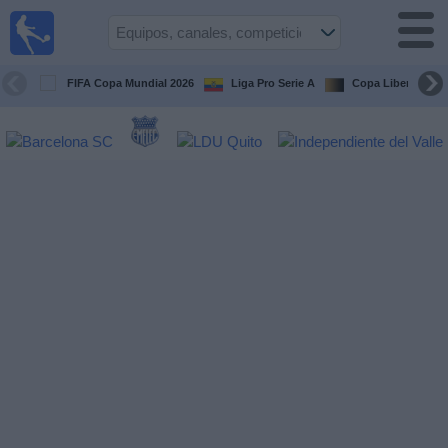
Fútbol
en vivo
Ecuador
FIFA Copa Mundial 2026
Liga Pro Serie A
Copa Libertadore
Guía de
Partidos
Televisados
Fútbol
hoy
Equipos
Competiciones
Canales
Otros
Deportes