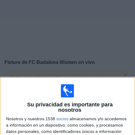
Noticias
Widget
Fixture de
FC Badalona Women
en vivo
×
FC Badalona Women:
En este momento no hay
ningún partido televisado. Puedes consultar el historial
de partidos en TV emitidos anteriormente.
Su privacidad es importante para
Martes, 26/5/2026
nosotros
12:00
Liga F
Nosotros y nuestros 1538
socios
almacenamos y/o accedemos
a información en un dispositivo, como cookies, y procesamos
datos personales, como identificadores únicos e información