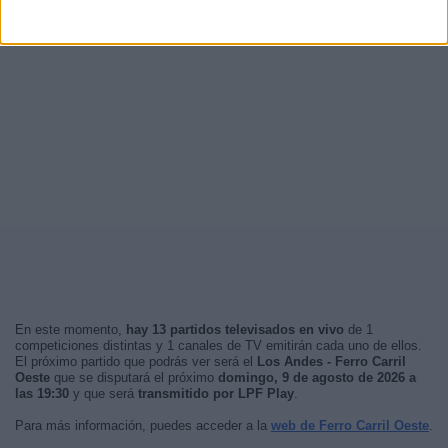
En este momento,
hay 13 partidos televisados en vivo
de 1
competiciones distintas y 1 canales de TV emitirán cada uno de ellos.
El próximo partido que podrás ver será el
Los Andes - Ferro Carril
Oeste
que se disputará el próximo
domingo, 9 de agosto de 2026 a
las 19:30
y que será
transmitido por LPF Play
.
Para más información, puedes acceder a la
web de Ferro Carril Oeste
.