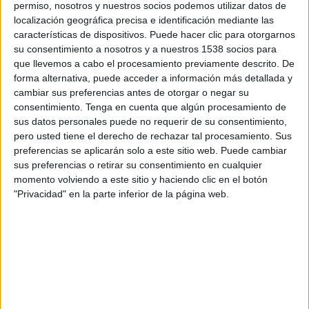
permiso, nosotros y nuestros socios podemos utilizar datos de
13:00
Primera Nacional Argentina
localización geográfica precisa e identificación mediante las
características de dispositivos. Puede hacer clic para otorgarnos
Ferro Carril Oeste
su consentimiento a nosotros y a nuestros 1538 socios para
CA Atlanta
que llevemos a cabo el procesamiento previamente descrito. De
LPF Play
forma alternativa, puede acceder a información más detallada y
cambiar sus preferencias antes de otorgar o negar su
consentimiento.
Tenga en cuenta que algún procesamiento de
Lunes, 24/8/2026
sus datos personales puede no requerir de su consentimiento,
18:00
Primera Nacional Argentina
pero usted tiene el derecho de rechazar tal procesamiento. Sus
preferencias se aplicarán solo a este sitio web. Puede cambiar
Ferro Carril Oeste
sus preferencias o retirar su consentimiento en cualquier
All Boys
momento volviendo a este sitio y haciendo clic en el botón
"Privacidad" en la parte inferior de la página web.
LPF Play
Más días
DATOS ESTADÍSTICOS DEL EQUIPO FERRO CARRIL
OESTE EN TELEVISIÓN EN ECUADOR