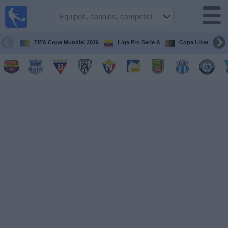
Fútbol
en vivo
Ecuador
FIFA Copa Mundial 2026
Liga Pro Serie A
Copa Libertadore
Guía de
Partidos
Televisados
Fútbol
hoy
Equipos
Competiciones
Canales
Otros
Deportes