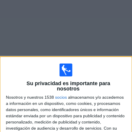
Noticias
Widget
Fixture de
Ferro Carril Oeste
en vivo
Partidos de hoy domingo, 9/8/2026
Su privacidad es importante para
12:30
Primera Nacional Argentina
nosotros
Los Andes
Nosotros y nuestros 1538
socios
almacenamos y/o accedemos
Ferro Carril Oeste
a información en un dispositivo, como cookies, y procesamos
datos personales, como identificadores únicos e información
LPF Play
estándar enviada por un dispositivo para publicidad y contenido
personalizado, medición de publicidad y contenido,
Sábado, 15/8/2026
investigación de audiencia y desarrollo de servicios.
Con su