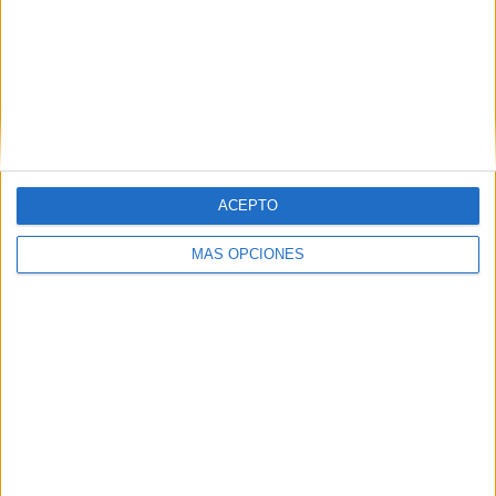
Chacarita Juniors
6 (6,38%)
Nueva Chicago
6 (6,38%)
Quilmes
6 (6,38%)
CA Atlanta
5 (5,32%)
All Boys
5 (5,32%)
Ver ranking completo
ACEPTO
RANKING POR COMPETICIONES
MÁS OPCIONES
Primera Nacional Argentina
86 (91,49%)
Copa Argentina
5 (5,32%)
Amistoso
3 (3,19%)
Ver ranking completo
Nº DE PARTIDOS POR DÍA DE LA SEMANA
LUNES
MARTES
MIÉRCOLES
JUEVES
VIERNES
20
11
6
3
8