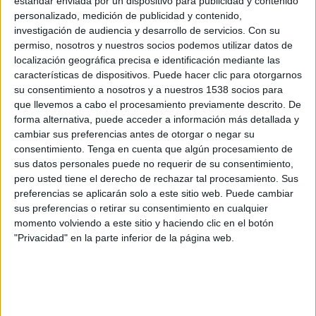
estándar enviada por un dispositivo para publicidad y contenido
Nagoya Grampus
personalizado, medición de publicidad y contenido,
J.LEAGUE International YouTube
investigación de audiencia y desarrollo de servicios.
Con su
permiso, nosotros y nuestros socios podemos utilizar datos de
Sábado, 9/5/2026
localización geográfica precisa e identificación mediante las
características de dispositivos. Puede hacer clic para otorgarnos
02:00
J1 League
su consentimiento a nosotros y a nuestros 1538 socios para
que llevemos a cabo el procesamiento previamente descrito. De
Cerezo Osaka
forma alternativa, puede acceder a información más detallada y
V-Varen Nagasaki
cambiar sus preferencias antes de otorgar o negar su
J.LEAGUE International YouTube
consentimiento.
Tenga en cuenta que algún procesamiento de
sus datos personales puede no requerir de su consentimiento,
pero usted tiene el derecho de rechazar tal procesamiento. Sus
Martes, 5/5/2026
preferencias se aplicarán solo a este sitio web. Puede cambiar
23:00
J1 League
sus preferencias o retirar su consentimiento en cualquier
momento volviendo a este sitio y haciendo clic en el botón
Shimizu S-Pulse
"Privacidad" en la parte inferior de la página web.
Cerezo Osaka
J.LEAGUE International YouTube
Más días