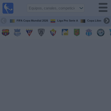
Fútbol
en vivo
Ecuador
FIFA Copa Mundial 2026
Liga Pro Serie A
Copa Libertadore
Guía de
Partidos
Televisados
Fútbol
hoy
Equipos
Competiciones
Canales
Otros
Deportes