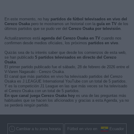
En este momento, no hay
partidos de fútbol televisados en vivo del
Cerezo Osaka
pero te mostramos un historial con la
guía en TV
de los
últimos partidos que se pudo ver del
Cerezo Osaka por televisión
.
Actualizaremos está
agenda del Cerezo Osaka en TV
cuando nos
confirmen desde medios oficiales, los próximos
partidos en vivo
.
Quizás sea de tu interés saber que desde los comienzos de esta web,
se han publicado
5 partidos televisados en directo del Cerezo
Osaka
.
El primer partido publicado fue el sábado, 28 de febrero de 2026 entre el
V-Varen Nagasaki - Cerezo Osaka.
El canal que más partidos en vivo ha televisado partidos del Cerezo
Osaka es J.LEAGUE International YouTube con un total de 5 partidos.
Y es la competición J1 League en las que más veces se ha televisado
el Cerezo Osaka con un total de 5 partidos.
En que canal juega Cerezo Osaka hoy
es una de las preguntas más
habituales que se hacen los aficionados y gracias a esta Agenda, ya no
se perderá ningún partido.
Cambiar a tu zona horaria
Fútbol en vivo en
Ecuador