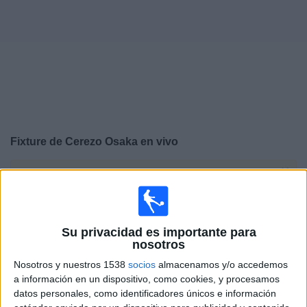
Noticias
Widget
Fixture de
Cerezo Osaka
en vivo
×
Cerezo Osaka:
En este momento no hay ningún partido
televisado. Puedes consultar el historial de partidos en
TV emitidos anteriormente.
Su privacidad es importante para
nosotros
Domingo, 17/5/2026
Nosotros y nuestros 1538
socios
almacenamos y/o accedemos
01:00
J1 League
a información en un dispositivo, como cookies, y procesamos
datos personales, como identificadores únicos e información
Cerezo Osaka