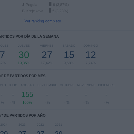
J. Pegula
6 (3,87%)
B. Krejcikova
5 (3,23%)
Ver ranking completo
PARTIDOS POR DÍA DE LA SEMANA
COLES
JUEVES
VIERNES
SÁBADO
DOMINGO
7
30
27
15
12
42%
19,35%
17,42%
9,68%
7,74%
Nº DE PARTIDOS POR MES
UNIO
JULIO
AGOSTO
SEPTIEMBRE
OCTUBRE
NOVIEMBRE
DICIEMBRE
-
-
155
-
-
-
-
- %
- %
100%
- %
- %
- %
- %
Nº DE PARTIDOS POR AÑO
2024
2023
2022
2021
29
27
27
29