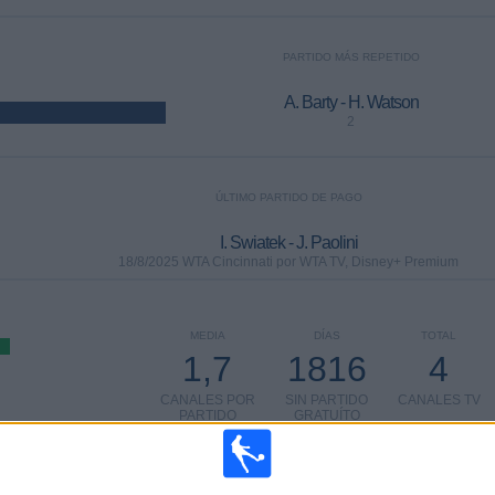
PARTIDO MÁS REPETIDO
A. Barty - H. Watson
2
ÚLTIMO PARTIDO DE PAGO
I. Swiatek - J. Paolini
18/8/2025 WTA Cincinnati por WTA TV, Disney+ Premium
MEDIA
DÍAS
TOTAL
1,7
1816
4
CANALES POR
SIN PARTIDO
CANALES TV
PARTIDO
GRATUÍTO