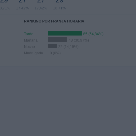
8,71%
17,42%
17,42%
18,71%
RANKING POR FRANJA HORARIA
Tarde
85 (54,84%)
Mañana
48 (30,97%)
Noche
22 (14,19%)
Madrugada
0 (0%)