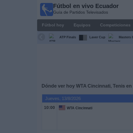
Fútbol en vivo Ecuador
Fútbol
Guía de Partidos Televisados
en vivo
Ecuador
Fútbol hoy
Equipos
Competiciones
Guía de
Partidos
ATP Finals
Laver Cup
Masters 
Televisados
Fútbol
hoy
Equipos
Dónde ver hoy WTA Cincinnati, Tenis en 
Competiciones
Jueves, 13/8/2026
10:00
WTA Cincinnati
Canales
Otros
Deportes