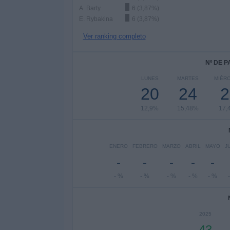
A. Barty
6 (3,87%)
E. Rybakina
6 (3,87%)
Ver ranking completo
Nº DE 
LUNES
MARTES
MIÉR
20
24
2
12,9%
15,48%
17,
ENERO
FEBRERO
MARZO
ABRIL
MAYO
J
-
-
-
-
-
- %
- %
- %
- %
- %
2025
43