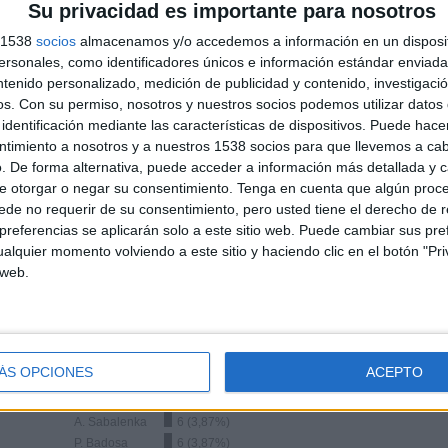
Su privacidad es importante para nosotros
s 1538
socios
almacenamos y/o accedemos a información en un disposit
TOTAL
TOTAL
100%
sonales, como identificadores únicos e información estándar enviada 
97
4
ntenido personalizado, medición de publicidad y contenido, investigaci
Total equipos
CANALES
os.
Con su permiso, nosotros y nuestros socios podemos utilizar datos 
identificación mediante las características de dispositivos. Puede hacer
ntimiento a nosotros y a nuestros 1538 socios para que llevemos a ca
Ranking equipos por nº de partidos en abierto
. De forma alternativa, puede acceder a información más detallada y 
e otorgar o negar su consentimiento.
Tenga en cuenta que algún proc
Ver ranking completo
de no requerir de su consentimiento, pero usted tiene el derecho de r
referencias se aplicarán solo a este sitio web. Puede cambiar sus pref
alquier momento volviendo a este sitio y haciendo clic en el botón "Pri
 web.
Ranking equipos por nº de partidos Visitante
ÁS OPCIONES
ACEPTO
C. Gauff
10 (6,45%)
A. Sabalenka
6 (3,87%)
P. Badosa
6 (3,87%)