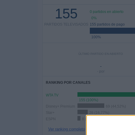
155
0 partidos en abierto
0%
PARTIDOS TELEVISADOS
155 partidos de pago
100%
ÚLTIMO PARTIDO EN ABIERTO
-
- por
RANKING POR CANALES
WTA TV
155 (100%)
Disney+ Premium
69 (44,52%)
Star+
26 (16,77%)
ESPN
8 (5,16%)
Ver ranking completo