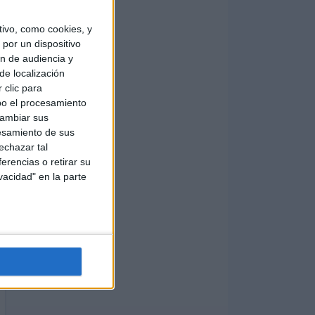
ivo, como cookies, y
por un dispositivo
ón de audiencia y
de localización
 clic para
bo el procesamiento
cambiar sus
esamiento de sus
echazar tal
erencias o retirar su
vacidad" en la parte