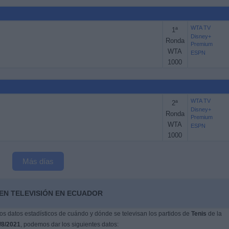
WTA TV
1ª
Disney+
Ronda
Premium
WTA
ESPN
1000
WTA TV
2ª
Disney+
Ronda
Premium
WTA
ESPN
1000
Más días
 EN TELEVISIÓN EN ECUADOR
s datos estadísticos de cuándo y dónde se televisan los partidos de
Tenis
de la
/8/2021
, podemos dar los siguientes datos: