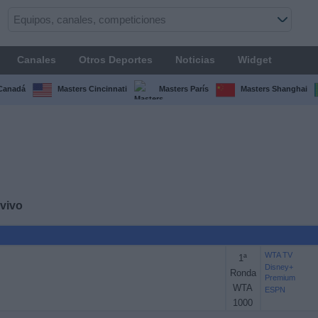
Canales
Otros Deportes
Noticias
Widget
Canadá
Masters Cincinnati
Masters París
Masters Shanghai
vivo
WTA TV
1ª
Disney+
Ronda
Premium
WTA
ESPN
1000