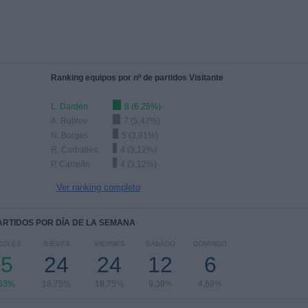
Ranking equipos por nº de partidos Visitante
L. Darderi
8 (6,25%)
A. Rublev
7 (5,47%)
N. Borges
5 (3,91%)
R. Carballés
4 (3,12%)
P. Carreño
4 (3,12%)
Ver ranking completo
PARTIDOS POR DÍA DE LA SEMANA
COLES
JUEVES
VIERNES
SÁBADO
DOMINGO
25
24
24
12
6
,53%
18,75%
18,75%
9,38%
4,69%