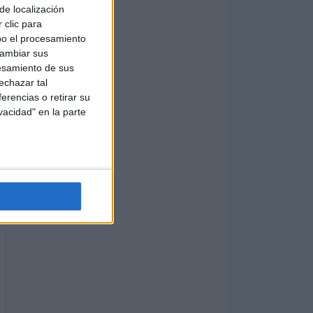
de localización
 clic para
bo el procesamiento
cambiar sus
esamiento de sus
echazar tal
erencias o retirar su
vacidad" en la parte