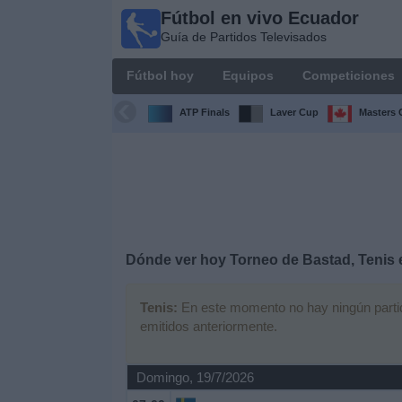
Fútbol en vivo Ecuador
Fútbol
Guía de Partidos Televisados
en vivo
Ecuador
Fútbol hoy
Equipos
Competiciones
Guía de
Partidos
ATP Finals
Laver Cup
Masters 
Televisados
Fútbol
hoy
Equipos
Dónde ver hoy Torneo de Bastad, Tenis 
Competiciones
Tenis:
En este momento no hay ningún partido
emitidos anteriormente.
Canales
Otros
Domingo, 19/7/2026
Deportes