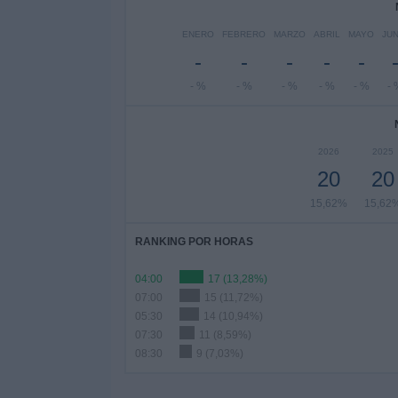
ENERO
FEBRERO
MARZO
ABRIL
MAYO
JUN
-
-
-
-
-
- %
- %
- %
- %
- %
- 
2026
2025
20
20
15,62%
15,62
RANKING POR HORAS
04:00
17 (13,28%)
07:00
15 (11,72%)
05:30
14 (10,94%)
07:30
11 (8,59%)
08:30
9 (7,03%)