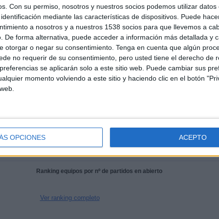
os.
Con su permiso, nosotros y nuestros socios podemos utilizar datos 
identificación mediante las características de dispositivos. Puede hacer
ntimiento a nosotros y a nuestros 1538 socios para que llevemos a ca
MEDIA
DÍAS
TOTAL
. De forma alternativa, puede acceder a información más detallada y 
1,7
1850
4
e otorgar o negar su consentimiento.
Tenga en cuenta que algún proc
CANALES POR
SIN PARTIDO
CANALES TV
de no requerir de su consentimiento, pero usted tiene el derecho de r
PARTIDO
GRATUÍTO
referencias se aplicarán solo a este sitio web. Puede cambiar sus pref
alquier momento volviendo a este sitio y haciendo clic en el botón "Pri
 web.
TOTAL
TOTAL
100%
88
4
ÁS OPCIONES
ACEPTO
Total equipos
CANALES
Ranking equipos por nº de partidos en abierto
Ver ranking completo