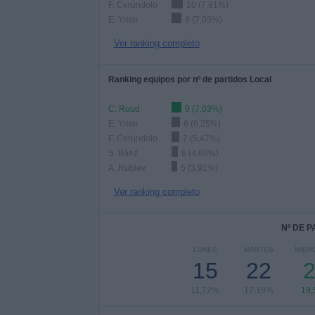
F. Cerúndolo
10 (7,81%)
E. Ymer
9 (7,03%)
Ver ranking completo
Ranking equipos por nº de partidos Local
C. Ruud
9 (7,03%)
E. Ymer
8 (6,25%)
F. Cerúndolo
7 (5,47%)
S. Báez
6 (4,69%)
A. Rublev
5 (3,91%)
Ver ranking completo
Nº DE 
LUNES
MARTES
MIÉR
15
22
11,72%
17,19%
19