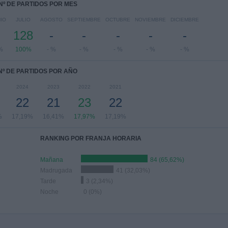
Nº DE PARTIDOS POR MES
IO
JULIO
AGOSTO
SEPTIEMBRE
OCTUBRE
NOVIEMBRE
DICIEMBRE
-
128
-
-
-
-
-
%
100%
- %
- %
- %
- %
- %
Nº DE PARTIDOS POR AÑO
2024
2023
2022
2021
22
21
23
22
%
17,19%
16,41%
17,97%
17,19%
RANKING POR FRANJA HORARIA
Mañana
84 (65,62%)
Madrugada
41 (32,03%)
Tarde
3 (2,34%)
Noche
0 (0%)