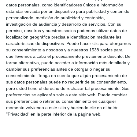
1ª Ronda
datos personales, como identificadores únicos e información
ATP 250
estándar enviada por un dispositivo para publicidad y contenido
ATP Tennis TV
Disney+ Premium
personalizado, medición de publicidad y contenido,
TyC Sports Internacional
investigación de audiencia y desarrollo de servicios.
Con su
permiso, nosotros y nuestros socios podemos utilizar datos de
Miércoles, 21/10/2026
localización geográfica precisa e identificación mediante las
características de dispositivos. Puede hacer clic para otorgarnos
04:00
Torneo de Bruselas
su consentimiento a nosotros y a nuestros 1538 socios para
que llevemos a cabo el procesamiento previamente descrito. De
2ª Ronda
forma alternativa, puede acceder a información más detallada y
ATP 250
cambiar sus preferencias antes de otorgar o negar su
ATP Tennis TV
Disney+ Premium
consentimiento.
Tenga en cuenta que algún procesamiento de
TyC Sports Internacional
sus datos personales puede no requerir de su consentimiento,
pero usted tiene el derecho de rechazar tal procesamiento. Sus
Más días
preferencias se aplicarán solo a este sitio web. Puede cambiar
sus preferencias o retirar su consentimiento en cualquier
momento volviendo a este sitio y haciendo clic en el botón
DATOS ESTADÍSTICOS DE TORNEO DE BRUSELAS EN
"Privacidad" en la parte inferior de la página web.
TELEVISIÓN EN ECUADOR
A fecha de hoy
6/8/2026
y desde que esta web recoge los datos