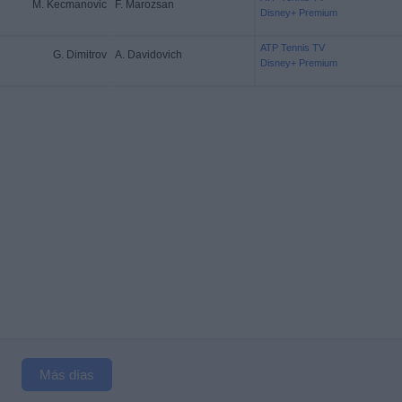
M. Kecmanovic
F. Marozsan
Disney+ Premium
ATP Tennis TV
G. Dimitrov
A. Davidovich
Disney+ Premium
Más días