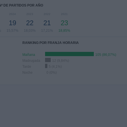
Nº DE PARTIDOS POR AÑO
2024
2023
2022
2021
19
22
21
23
%
15,57%
18,03%
17,21%
18,85%
RANKING POR FRANJA HORARIA
Mañana
105 (86,07%)
Madrugada
12 (9,84%)
Tarde
5 (4,1%)
Noche
0 (0%)