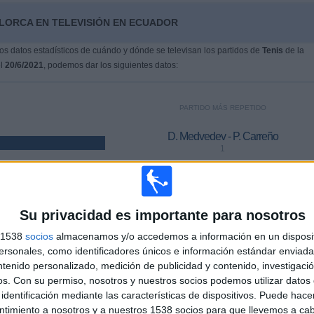
LORCA EN TELEVISIÓN EN ECUADOR
s datos estadísticos de cuándo y dónde se televisan los partidos de
Tenis
de la
el
20/6/2021
, podemos dar los siguientes datos:
PARTIDO MÁS REPETIDO
D. Medvedev - P. Carreño
1
ÚLTIMO PARTIDO DE PAGO
Su privacidad es importante para nosotros
E. Quinn - A. Davidovich
s 1538
socios
almacenamos y/o accedemos a información en un disposit
27/6/2026 Torneo de Mallorca por ATP Tennis TV, Disney+ Premium
sonales, como identificadores únicos e información estándar enviada 
ntenido personalizado, medición de publicidad y contenido, investigaci
os.
Con su permiso, nosotros y nuestros socios podemos utilizar datos 
MEDIA
DÍAS
TOTAL
identificación mediante las características de dispositivos. Puede hacer
1,6
1873
3
ntimiento a nosotros y a nuestros 1538 socios para que llevemos a ca