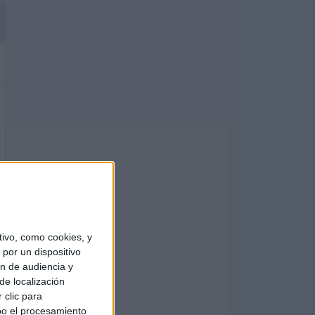
ivo, como cookies, y
por un dispositivo
ón de audiencia y
de localización
 clic para
bo el procesamiento