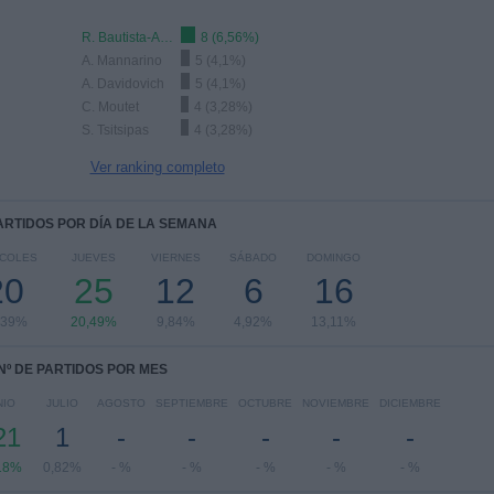
R. Bautista-Agut
8 (6,56%)
A. Mannarino
5 (4,1%)
A. Davidovich
5 (4,1%)
C. Moutet
4 (3,28%)
S. Tsitsipas
4 (3,28%)
Ver ranking completo
PARTIDOS POR DÍA DE LA SEMANA
RCOLES
JUEVES
VIERNES
SÁBADO
DOMINGO
20
25
12
6
16
,39%
20,49%
9,84%
4,92%
13,11%
Nº DE PARTIDOS POR MES
NIO
JULIO
AGOSTO
SEPTIEMBRE
OCTUBRE
NOVIEMBRE
DICIEMBRE
21
1
-
-
-
-
-
18%
0,82%
- %
- %
- %
- %
- %