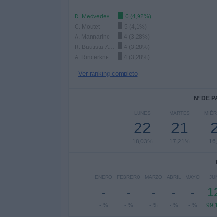
D. Medvedev
6 (4,92%)
C. Moutet
5 (4,1%)
A. Mannarino
4 (3,28%)
R. Bautista-Agut
4 (3,28%)
A. Rinderknech
4 (3,28%)
Ver ranking completo
Nº DE 
LUNES
MARTES
MIÉ
22
21
18,03%
17,21%
16
ENERO
FEBRERO
MARZO
ABRIL
MAYO
JU
-
-
-
-
-
1
- %
- %
- %
- %
- %
99,