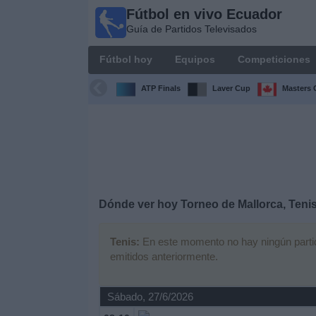
Fútbol en vivo Ecuador
Fútbol
Guía de Partidos Televisados
en vivo
Ecuador
Fútbol hoy
Equipos
Competiciones
Guía de
Partidos
ATP Finals
Laver Cup
Masters 
Televisados
Fútbol
hoy
Equipos
Dónde ver hoy Torneo de Mallorca, Tenis
Competiciones
Tenis:
En este momento no hay ningún partido
emitidos anteriormente.
Canales
Otros
Sábado, 27/6/2026
Deportes