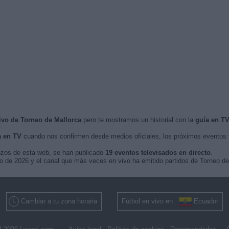
ivo de Torneo de Mallorca
pero te mostramos un historial con la
guía en T
a en TV
cuando nos confirmen desde medios oficiales, los próximos eventos
nzos de esta web, se han publicado
19 eventos televisados en directo
.
io de 2026 y el canal que más veces en vivo ha emitido partidos de Torneo d
Cambiar a tu zona horaria
Fútbol en vivo en
Ecuador