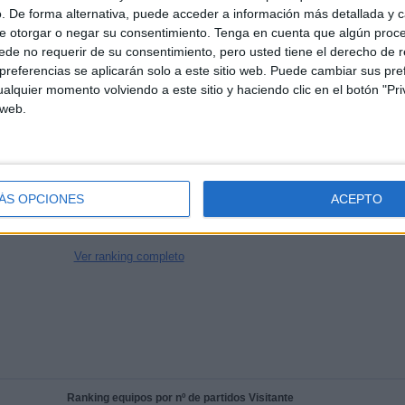
. De forma alternativa, puede acceder a información más detallada y 
CANALES POR
SIN PARTIDO
CANALES TV
PARTIDO
GRATUÍTO
e otorgar o negar su consentimiento.
Tenga en cuenta que algún proc
de no requerir de su consentimiento, pero usted tiene el derecho de r
referencias se aplicarán solo a este sitio web. Puede cambiar sus pref
alquier momento volviendo a este sitio y haciendo clic en el botón "Pri
 web.
TOTAL
TOTAL
100%
94
3
Total equipos
CANALES
ÁS OPCIONES
ACEPTO
Ranking equipos por nº de partidos en abierto
Ver ranking completo
Ranking equipos por nº de partidos Visitante