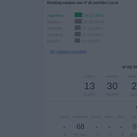
Ranking equipos por nº de partidos Local
Argentina
26 (12,44%)
Bélgica
25 (11,96%)
Australia
21 (10,05%)
Inglaterra
21 (10,05%)
España
19 (9,09%)
Ver ranking completo
Nº DE 
LUNES
MARTES
MIÉR
13
30
2
6,22%
14,35%
12,
ENERO
FEBRERO
MARZO
ABRIL
MAYO
JU
-
68
-
-
-
8
- %
32,54%
- %
- %
- %
42,