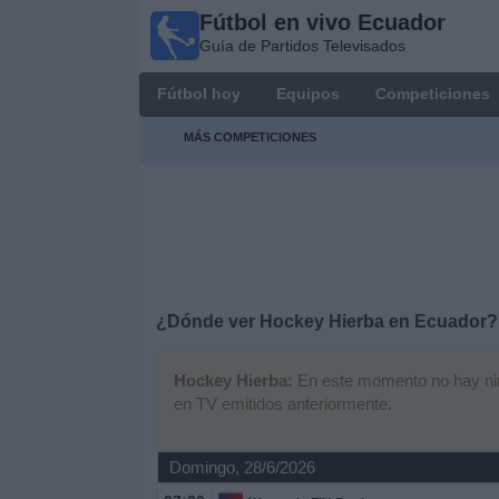
Fútbol en vivo Ecuador
Fútbol
Guía de Partidos Televisados
en vivo
Ecuador
Fútbol hoy
Equipos
Competiciones
Guía de
Partidos
MÁS COMPETICIONES
Televisados
Fútbol
hoy
Equipos
¿Dónde ver Hockey Hierba en Ecuador?
Competiciones
Hockey Hierba:
En este momento no hay ningú
en TV emitidos anteriormente.
Canales
Domingo, 28/6/2026
Otros
Deportes