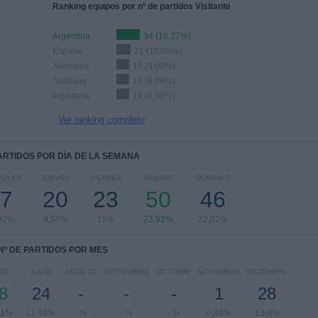
Ranking equipos por nº de partidos Visitante
Argentina
34 (16,27%)
España
21 (10,05%)
Alemania
19 (9,09%)
Australia
19 (9,09%)
Inglaterra
19 (9,09%)
Ver ranking completo
PARTIDOS POR DÍA DE LA SEMANA
COLES
JUEVES
VIERNES
SÁBADO
DOMINGO
7
20
23
50
46
92%
9,57%
11%
23,92%
22,01%
Nº DE PARTIDOS POR MES
NIO
JULIO
AGOSTO
SEPTIEMBRE
OCTUBRE
NOVIEMBRE
DICIEMBRE
8
24
-
-
-
1
28
11%
11,48%
- %
- %
- %
0,48%
13,4%