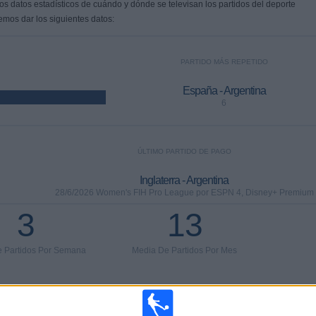
s datos estadísticos de cuándo y dónde se televisan los partidos del deporte
emos dar los siguientes datos:
PARTIDO MÁS REPETIDO
España - Argentina
6
ÚLTIMO PARTIDO DE PAGO
Inglaterra - Argentina
28/6/2026 Women's FIH Pro League por ESPN 4, Disney+ Premium
3
13
 Partidos Por Semana
Media De Partidos Por Mes