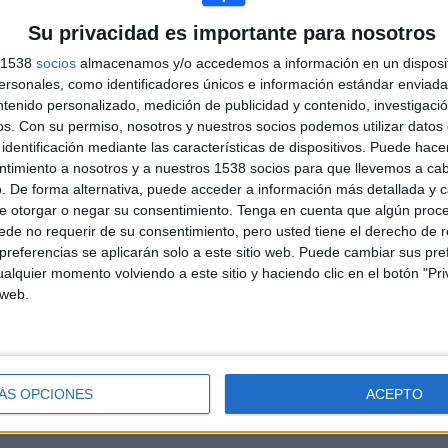
Su privacidad es importante para nosotros
MEDIA
MEDIA
TOTAL
s 1538
socios
almacenamos y/o accedemos a información en un disposit
0,4
0
7
sonales, como identificadores únicos e información estándar enviada 
ntenido personalizado, medición de publicidad y contenido, investigaci
PARTIDOS/DÍA
PARTIDOS/DÍA
CANALES TV
DE PAGO
EN ABIERTO
os.
Con su permiso, nosotros y nuestros socios podemos utilizar datos 
identificación mediante las características de dispositivos. Puede hacer
ntimiento a nosotros y a nuestros 1538 socios para que llevemos a ca
. De forma alternativa, puede acceder a información más detallada y 
e otorgar o negar su consentimiento.
Tenga en cuenta que algún proc
de no requerir de su consentimiento, pero usted tiene el derecho de r
RANKING POR COMPETICIONES
referencias se aplicarán solo a este sitio web. Puede cambiar sus pref
alquier momento volviendo a este sitio y haciendo clic en el botón "Pri
Women's FIH Pro League
91 (43,54%)
 web.
FIH Pro League
89 (42,58%)
Copa Panamericana Femenina
12 (5,74%)
Copa Panamericana Masculina
12 (5,74%)
FIH Copa Mundial Junior Masculino
3 (1,44%)
ÁS OPCIONES
ACEPTO
Ver ranking completo