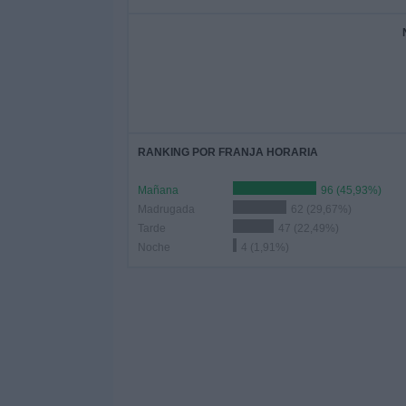
RANKING POR FRANJA HORARIA
Mañana
96 (45,93%)
Madrugada
62 (29,67%)
Tarde
47 (22,49%)
Noche
4 (1,91%)