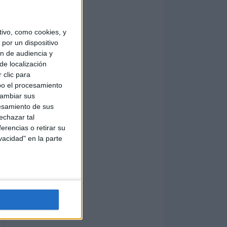
ivo, como cookies, y
por un dispositivo
ón de audiencia y
de localización
 clic para
bo el procesamiento
cambiar sus
esamiento de sus
echazar tal
erencias o retirar su
vacidad" en la parte