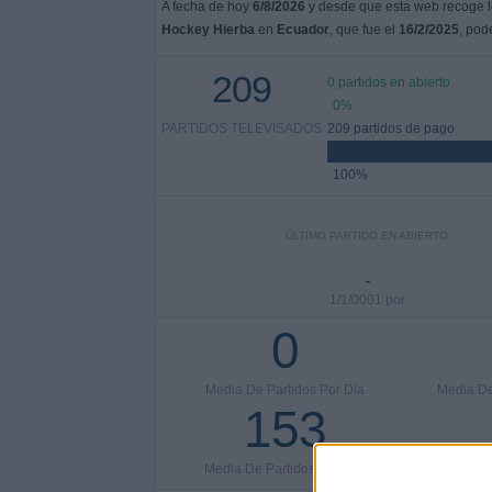
A fecha de hoy
6/8/2026
y desde que esta web recoge lo
Hockey Hierba
en
Ecuador
, que fue el
16/2/2025
, pod
209
0 partidos en abierto
0%
PARTIDOS TELEVISADOS
209 partidos de pago
100%
ÚLTIMO PARTIDO EN ABIERTO
-
1/1/0001 por
0
Media De Partidos Por Día
Media De
153
Media De Partidos Por Año