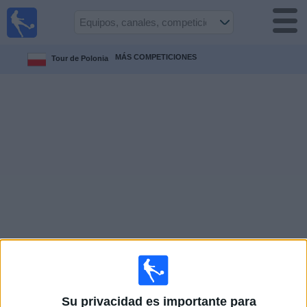
Fútbol
en vivo
Ecuador
MÁS COMPETICIONES
Tour de Polonia
Guía de
Partidos
Televisados
Fútbol
hoy
Equipos
Competiciones
Canales
Otros
Su privacidad es importante para
Deportes