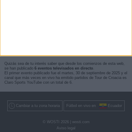
En este momento, no hay
eventos televisados en vivo de Tour de
Croacia
pero te mostramos un historial con la
guía en TV
de lo último
que se pudo ver en televisión.
Actualizaremos está
agenda de Tour de Croacia en TV
cuando nos
confirmen desde medios oficiales, los próximos eventos
televisados
en vivo
.
Quizás sea de tu interés saber que desde los comienzos de esta web,
se han publicado
6 eventos televisados en directo
.
El primer evento publicado fue el martes, 30 de septiembre de 2025 y el
canal que más veces en vivo ha emitido partidos de Tour de Croacia es
Claro Sports YouTube con un total de 6.
Cambiar a tu zona horaria
Fútbol en vivo en
Ecuador
© WOSTI 2026 |
wosti.com
Aviso legal