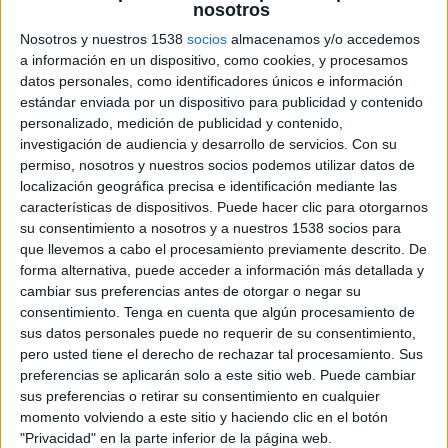
nosotros
Nosotros y nuestros 1538
socios
almacenamos y/o accedemos
Noticias
a información en un dispositivo, como cookies, y procesamos
datos personales, como identificadores únicos e información
Widget
estándar enviada por un dispositivo para publicidad y contenido
personalizado, medición de publicidad y contenido,
investigación de audiencia y desarrollo de servicios.
Con su
Dónde ver hoy Tour de Croacia, Ciclismo en vivo
permiso, nosotros y nuestros socios podemos utilizar datos de
localización geográfica precisa e identificación mediante las
×
Ciclismo:
En este momento no hay ningún partido
características de dispositivos. Puede hacer clic para otorgarnos
televisado. Puedes consultar el historial de partidos en
su consentimiento a nosotros y a nuestros 1538 socios para
TV emitidos anteriormente.
que llevemos a cabo el procesamiento previamente descrito. De
forma alternativa, puede acceder a información más detallada y
cambiar sus preferencias antes de otorgar o negar su
Domingo, 5/10/2025
consentimiento.
Tenga en cuenta que algún procesamiento de
sus datos personales puede no requerir de su consentimiento,
06:00
Tour de Croacia
pero usted tiene el derecho de rechazar tal procesamiento. Sus
Etapa 6
preferencias se aplicarán solo a este sitio web. Puede cambiar
Samobor › Zagreb (156,5 km)
sus preferencias o retirar su consentimiento en cualquier
momento volviendo a este sitio y haciendo clic en el botón
Claro Sports YouTube
Clarosports.com
Pluto TV
"Privacidad" en la parte inferior de la página web.
Claro Sports