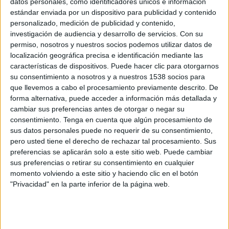
datos personales, como identificadores únicos e información
DATOS ESTADÍSTICOS DE COPPA ITALIA EN TELEVISIÓN
estándar enviada por un dispositivo para publicidad y contenido
EN ECUADOR
personalizado, medición de publicidad y contenido,
investigación de audiencia y desarrollo de servicios.
Con su
A fecha de hoy
9/8/2026
y desde que esta web recoge los datos
permiso, nosotros y nuestros socios podemos utilizar datos de
estadísticos de cuándo y dónde se televisan los partidos de
Fútbol
de la
localización geográfica precisa e identificación mediante las
competición
Coppa Italia
en
Ecuador
, que fue el
1/12/2015
, podemos dar
características de dispositivos. Puede hacer clic para otorgarnos
los siguientes datos:
su consentimiento a nosotros y a nuestros 1538 socios para
que llevemos a cabo el procesamiento previamente descrito. De
171
forma alternativa, puede acceder a información más detallada y
cambiar sus preferencias antes de otorgar o negar su
PARTIDOS TELEVISADOS
consentimiento.
Tenga en cuenta que algún procesamiento de
sus datos personales puede no requerir de su consentimiento,
4 partidos en abierto
pero usted tiene el derecho de rechazar tal procesamiento. Sus
2,34%
preferencias se aplicarán solo a este sitio web. Puede cambiar
167 partidos de pago
sus preferencias o retirar su consentimiento en cualquier
97,66%
momento volviendo a este sitio y haciendo clic en el botón
PARTIDO MÁS REPETIDO
"Privacidad" en la parte inferior de la página web.
Juventus - Inter Milan
4