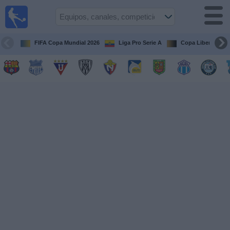
Fútbol
en vivo
Ecuador
FIFA Copa Mundial 2026
Liga Pro Serie A
Copa Libertadore
Guía de
Partidos
Televisados
Fútbol
hoy
Equipos
Competiciones
Canales
Otros
Deportes