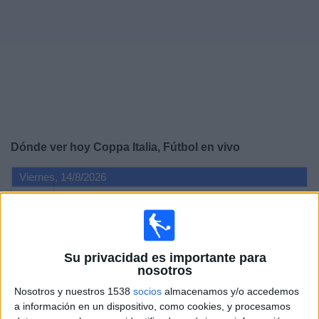
Noticias
Widget
Dónde ver hoy Coppa Italia, Fútbol en vivo
Viernes, 14/8/2026
13:45
Coppa Italia
Monza
Avellino
Su privacidad es importante para
DSports 2 (612/1612)
DGO
Paramount+
nosotros
DAZN (Ver en directo)
Nosotros y nuestros 1538
socios
almacenamos y/o accedemos
a información en un dispositivo, como cookies, y procesamos